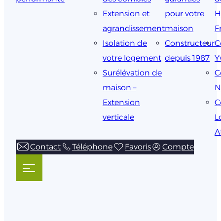
Extension et
pour votre
H
agrandissement
maison
F
Isolation de
Constructeur
C
votre logement
depuis 1987
Y
Surélévation de
C
maison –
N
Extension
C
verticale
L
A
Contact
Téléphone
Favoris
Compte