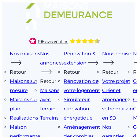
Aller
au
contenu
Nos maisons
Nos
Rénovation &
Nous choisir
N
annonces
extension
Retour
Retour
Retour
R
Maisons sur
Retour
Rénovation de
Votre projet
C
mesure
Maisons
votre logement
Créer et
e
Maisons sur
avec
Simulateur
aménager
C
plan
terrain
rénovation
votre maison
C
Réalisations
Terrains
énergétique
en 3D
M
Maison
Aménagement
Nos
C
performante
des combles
garanties
d