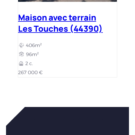
Maison avec terrain
Les Touches (44390)
406m²
96m²
2 c.
267 000 €
Vous êtes intéressés par nos
maisons ?