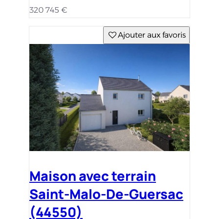
320 745 €
Ajouter aux favoris
Maison avec terrain
Saint-Malo-De-Guersac
(44550)