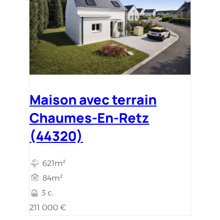
Maison avec terrain
Chaumes-En-Retz
(44320)
621m²
84m²
3 c.
211 000 €