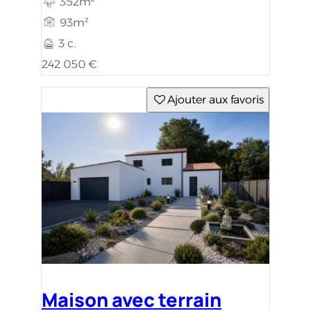
352m²
93m²
3 c.
242 050 €
Ajouter aux favoris
Maison avec terrain