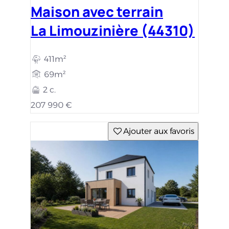
Maison avec terrain
La Limouzinière (44310)
411m²
69m²
2 c.
207 990 €
Ajouter aux favoris