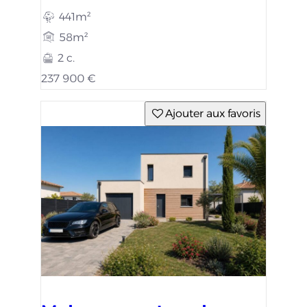
441m²
58m²
2 c.
237 900 €
Ajouter aux favoris