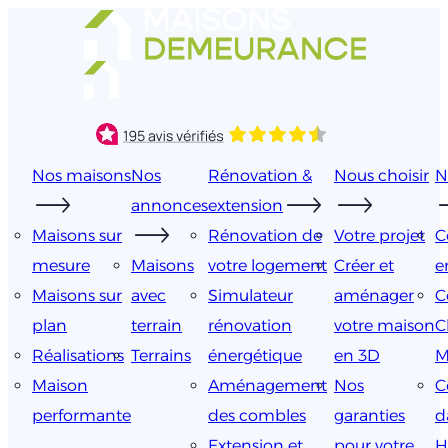
Aller
au
contenu
Nos maisons
Nos
Rénovation &
Nous choisir
N
annonces
extension
Maisons sur
Rénovation de
Votre projet
C
mesure
Maisons
votre logement
Créer et
e
Maisons sur
avec
Simulateur
aménager
C
plan
terrain
rénovation
votre maison
C
Réalisations
Terrains
énergétique
en 3D
M
Maison
Aménagement
Nos
C
performante
des combles
garanties
d
Extension et
pour votre
H