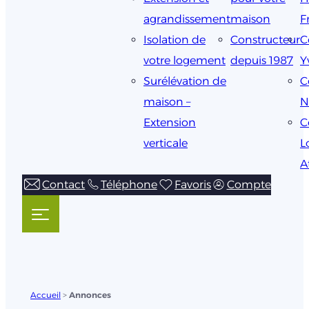
agrandissement
maison
F
Isolation de
Constructeur
C
votre logement
depuis 1987
Y
Surélévation de
C
maison –
N
Extension
C
verticale
L
A
Contact
Téléphone
Favoris
Compte
Accueil
>
Annonces