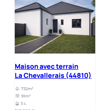
Maison avec terrain
La Chevallerais (44810)
732m²
91m²
3 c.