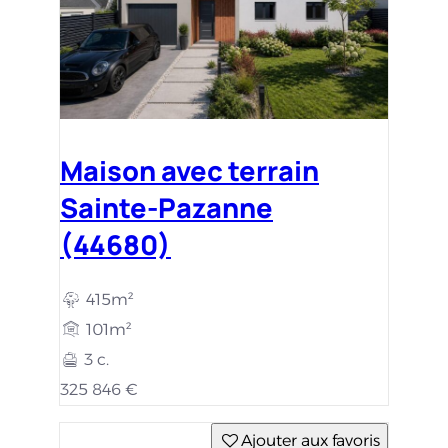
Maison avec terrain
Sainte-Pazanne
(44680)
415m²
101m²
3 c.
325 846 €
Ajouter aux favoris