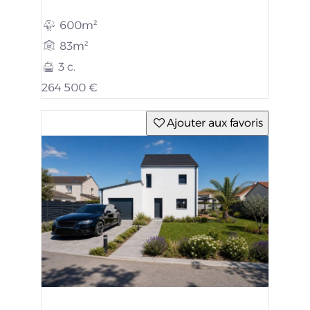
600m²
83m²
3 c.
264 500 €
Ajouter aux favoris