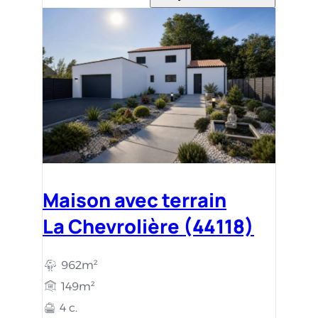
Maison avec terrain
La Chevrolière (44118)
962m²
149m²
4 c.