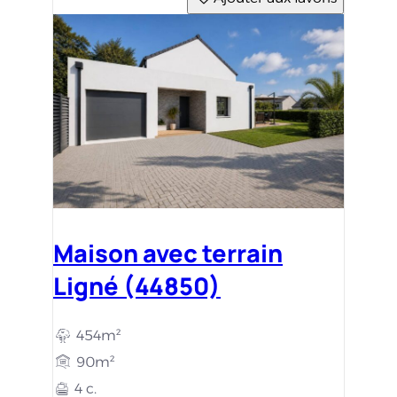
Maison avec terrain
Ligné (44850)
454m²
90m²
4 c.