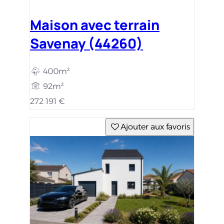
Maison avec terrain
Savenay (44260)
400m²
92m²
272 191 €
Ajouter aux favoris