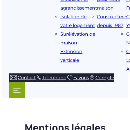
agrandissement
maison
F
Isolation de
Constructeur
C
votre logement
depuis 1987
Y
Surélévation de
C
maison –
N
Extension
C
verticale
L
A
Contact
Téléphone
Favoris
Compte
Mentions légales