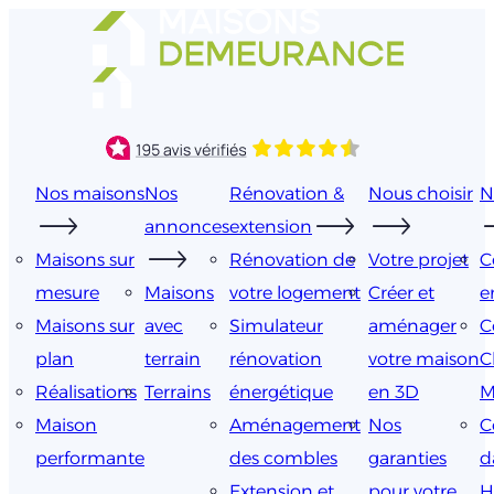
Aller
au
contenu
Nos maisons
Nos
Rénovation &
Nous choisir
N
annonces
extension
Maisons sur
Rénovation de
Votre projet
C
mesure
Maisons
votre logement
Créer et
e
Maisons sur
avec
Simulateur
aménager
C
plan
terrain
rénovation
votre maison
C
Réalisations
Terrains
énergétique
en 3D
M
Maison
Aménagement
Nos
C
performante
des combles
garanties
d
Extension et
pour votre
H