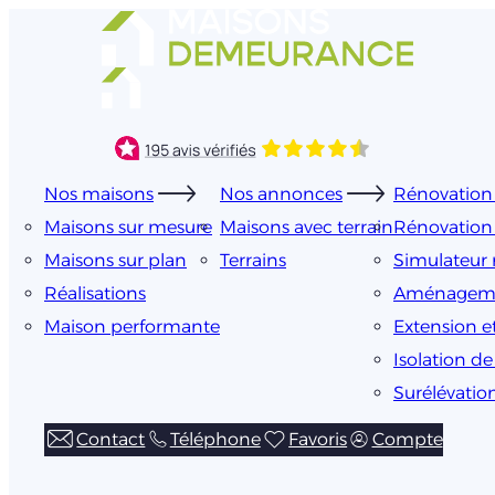
Aller
au
contenu
Nos maisons
Nos annonces
Rénovation 
Maisons sur mesure
Maisons avec terrain
Rénovation
Maisons sur plan
Terrains
Simulateur 
Réalisations
Aménageme
Maison performante
Extension e
Isolation d
Surélévatio
Contact
Téléphone
Favoris
Compte