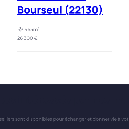
Bourseul (22130)
465m²
26 300 €
tes intéressés par nos ma
eillers sont disponibles pour échanger et donner vie à votr