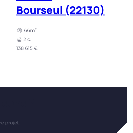
Bourseul (22130)
66m²
2 c.
138 615 €
isons ?
e projet.