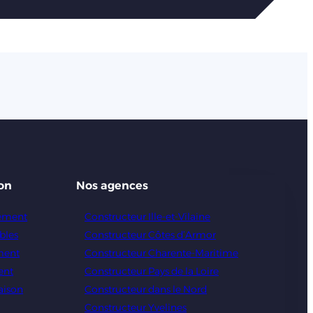
on
Nos agences
gement
Constructeur Ille-et-Vilaine
bles
Constructeur Côtes d’Armor
ment
Constructeur Charente-Maritime
ent
Constructeur Pays de la Loire
aison
Constructeur dans le Nord
Constructeur Yvelines