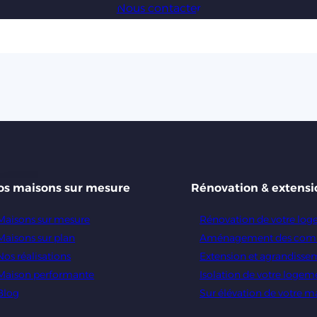
Nous contacter
os maisons sur mesure
Rénovation & extensi
Maisons sur mesure
Rénovation de votre lo
Maisons sur plan
Aménagement des com
Nos réalisations
Extension et agrandisse
Maison performante
Isolation de votre logem
Blog
Sur élévation de votre m