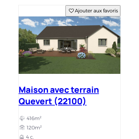
Ajouter aux favoris
Maison avec terrain
Quevert (22100)
416m²
120m²
4 c.