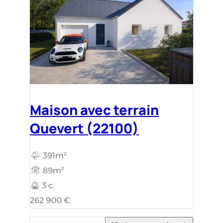
Maison avec terrain
Quevert (22100)
391m²
89m²
3 c.
262 900 €