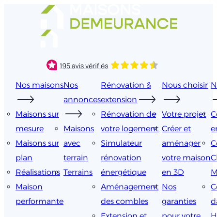
Aller
au
contenu
Nos maisons
Nos
Rénovation &
Nous choisir
N
annonces
extension
Maisons sur
Rénovation de
Votre projet
C
mesure
Maisons
votre logement
Créer et
e
Maisons sur
avec
Simulateur
aménager
C
plan
terrain
rénovation
votre maison
C
Réalisations
Terrains
énergétique
en 3D
M
Maison
Aménagement
Nos
C
performante
des combles
garanties
d
Extension et
pour votre
H