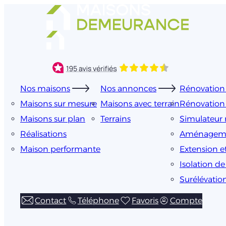
Aller
au
contenu
Nos maisons
Nos annonces
Rénovation 
Maisons sur mesure
Maisons avec terrain
Rénovation
Maisons sur plan
Terrains
Simulateur 
Réalisations
Aménageme
Maison performante
Extension e
Isolation d
Surélévatio
Contact
Téléphone
Favoris
Compte