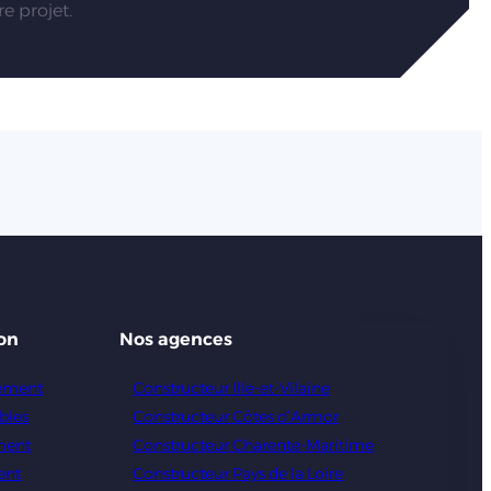
e projet.
on
Nos agences
gement
Constructeur Ille-et-Vilaine
bles
Constructeur Côtes d’Armor
ment
Constructeur Charente-Maritime
ent
Constructeur Pays de la Loire