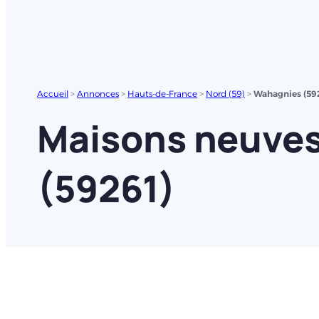
Accueil
>
Annonces
>
Hauts-de-France
>
Nord (59)
>
Wahagnies (59
Maisons neuves
(59261)