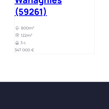
(59261)
800m²
122m²
3 c.
347 000 €
tes intéressés par nos ma