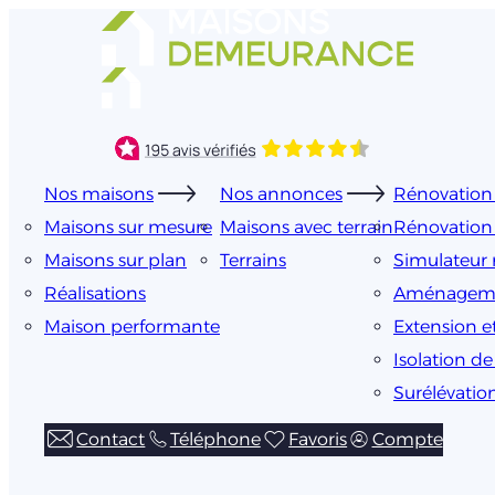
Aller
au
contenu
Nos maisons
Nos annonces
Rénovation 
Maisons sur mesure
Maisons avec terrain
Rénovation
Maisons sur plan
Terrains
Simulateur 
Réalisations
Aménageme
Maison performante
Extension e
Isolation d
Surélévatio
Contact
Téléphone
Favoris
Compte