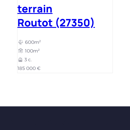
terrain
Routot (27350)
600m²
100m²
3 c.
185 000 €
tes intéressés par nos ma