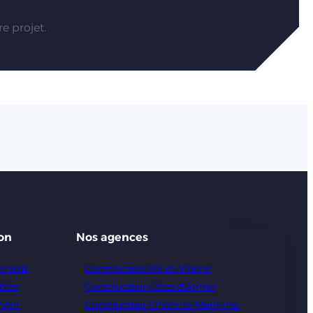
e projet.
on
Nos agences
gement
Constructeur Ille-et-Vilaine
bles
Constructeur Côtes d’Armor
ment
Constructeur Charente-Maritime