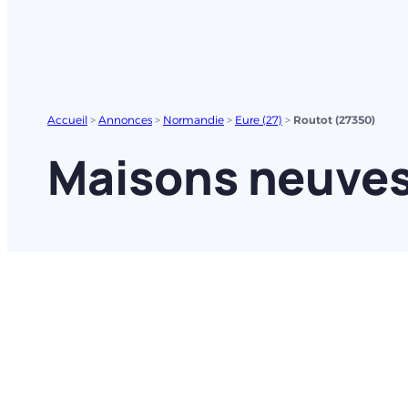
Accueil
>
Annonces
>
Normandie
>
Eure (27)
>
Routot (27350)
Maisons neuves 