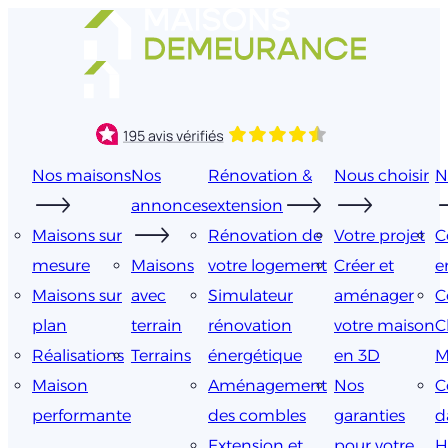
Aller
au
contenu
Nos maisons
Nos
Rénovation &
Nous choisir
N
annonces
extension
Maisons sur
Rénovation de
Votre projet
C
mesure
Maisons
votre logement
Créer et
e
Maisons sur
avec
Simulateur
aménager
C
plan
terrain
rénovation
votre maison
C
Réalisations
Terrains
énergétique
en 3D
M
Maison
Aménagement
Nos
C
performante
des combles
garanties
d
Extension et
pour votre
H