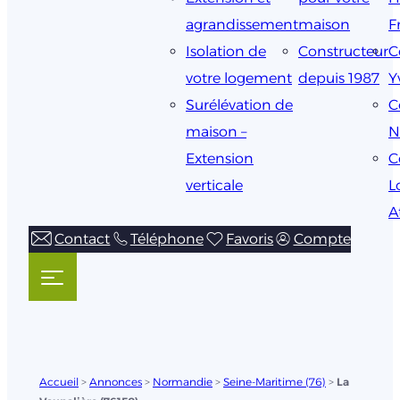
agrandissement
maison
F
Isolation de
Constructeur
C
votre logement
depuis 1987
Y
Surélévation de
C
maison –
N
Extension
C
verticale
L
A
Contact
Téléphone
Favoris
Compte
Accueil
>
Annonces
>
Normandie
>
Seine-Maritime (76)
>
La