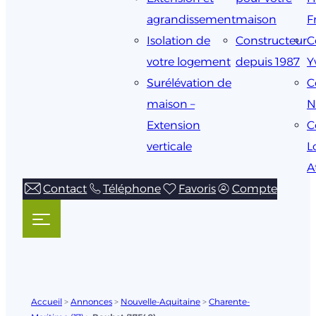
agrandissement
maison
F
Isolation de
Constructeur
C
votre logement
depuis 1987
Y
Surélévation de
C
maison –
N
Extension
C
verticale
L
A
Contact
Téléphone
Favoris
Compte
Accueil
>
Annonces
>
Nouvelle-Aquitaine
>
Charente-