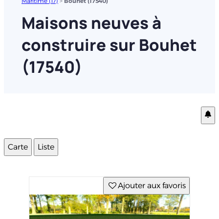
Maritime (17)
>
Bouhet (17540)
Maisons neuves à
construire sur Bouhet
(17540)
Carte
Liste
Ajouter aux favoris