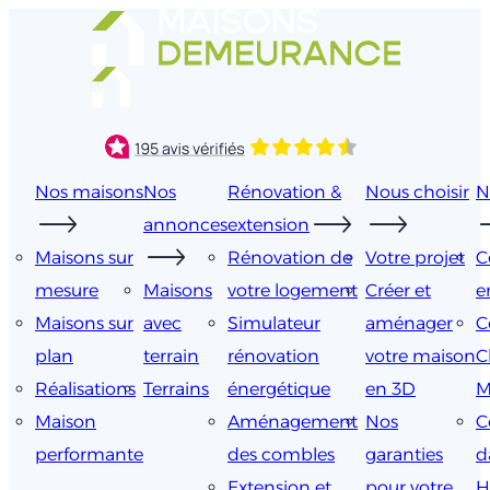
Aller
au
contenu
Nos maisons
Nos
Rénovation &
Nous choisir
N
annonces
extension
Maisons sur
Rénovation de
Votre projet
C
mesure
Maisons
votre logement
Créer et
e
Maisons sur
avec
Simulateur
aménager
C
plan
terrain
rénovation
votre maison
C
Réalisations
Terrains
énergétique
en 3D
M
Maison
Aménagement
Nos
C
performante
des combles
garanties
d
Extension et
pour votre
H