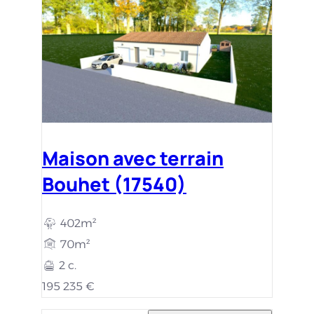
Maison avec terrain
Bouhet (17540)
402m²
70m²
2 c.
195 235 €