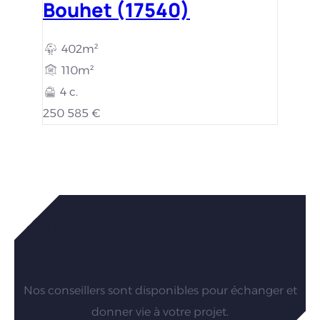
Bouhet (17540)
402m²
110m²
4 c.
250 585 €
Vous êtes intéressés par nos
maisons ?
Nos conseillers sont disponibles pour échanger et
donner vie à votre projet.