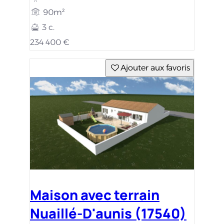
90m²
3 c.
234 400 €
Ajouter aux favoris
Maison avec terrain
Nuaillé-D'aunis (17540)