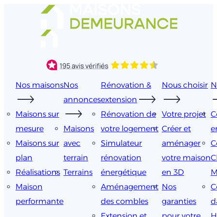
Aller
au
contenu
Nos maisons
Nos
Rénovation &
Nous choisir
N
annonces
extension
Maisons sur
Rénovation de
Votre projet
C
mesure
Maisons
votre logement
Créer et
e
Maisons sur
avec
Simulateur
aménager
C
plan
terrain
rénovation
votre maison
C
Réalisations
Terrains
énergétique
en 3D
M
Maison
Aménagement
Nos
C
performante
des combles
garanties
d
Extension et
pour votre
H