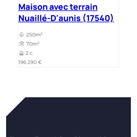
Maison avec terrain
Nuaillé-D'aunis (17540)
250m²
70m²
2 c.
196 290 €
Vous êtes intéressés par nos
maisons ?