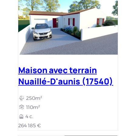
Maison avec terrain
Nuaillé-D'aunis (17540)
250m²
110m²
4 c.
264 185 €