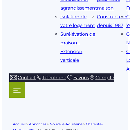
agrandissement
maison
F
Isolation de
Constructeur
C
votre logement
depuis 1987
Y
Surélévation de
C
maison –
N
Extension
C
verticale
L
A
Contact
Téléphone
Favoris
Compte
Accueil
>
Annonces
>
Nouvelle-Aquitaine
>
Charente-