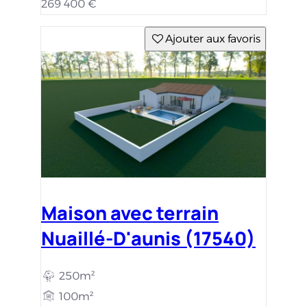
269 400 €
Ajouter aux favoris
Maison avec terrain
Nuaillé-D'aunis (17540)
250m²
100m²