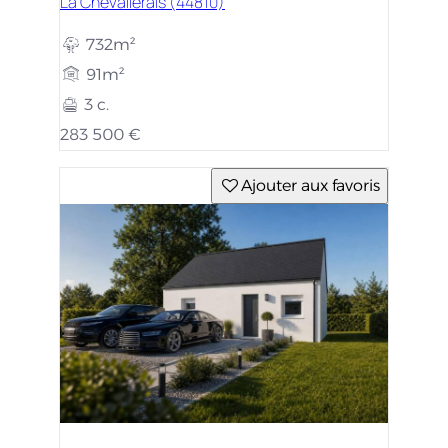
La Chevallerais (44810)
732m²
91m²
3 c.
283 500 €
Ajouter aux favoris