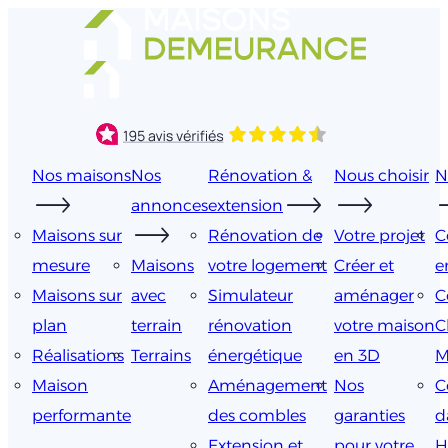
Aller
au
contenu
Nos maisons
Nos
Rénovation &
Nous choisir
N
annonces
extension
Maisons sur
Rénovation de
Votre projet
C
mesure
Maisons
votre logement
Créer et
e
Maisons sur
avec
Simulateur
aménager
C
plan
terrain
rénovation
votre maison
C
Réalisations
Terrains
énergétique
en 3D
M
Maison
Aménagement
Nos
C
performante
des combles
garanties
d
Extension et
pour votre
H