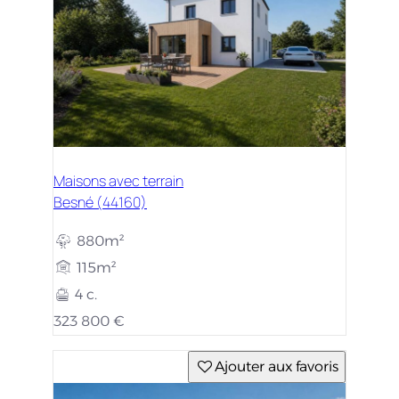
Maisons avec terrain
Besné (44160)
880m²
115m²
4 c.
323 800 €
Ajouter aux favoris