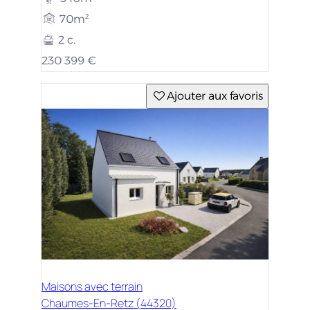
70m²
2 c.
230 399 €
Ajouter aux favoris
Maisons avec terrain
Chaumes-En-Retz (44320)