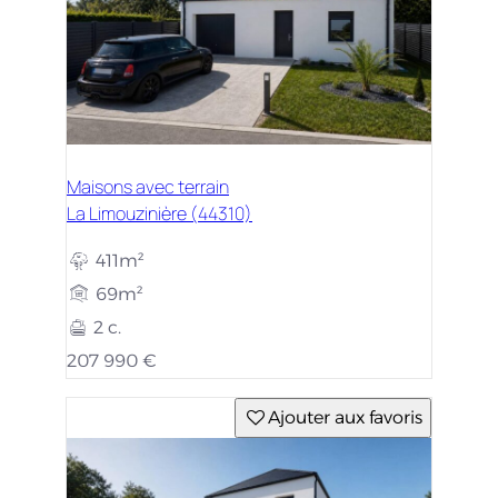
Maisons avec terrain
La Limouzinière (44310)
411m²
69m²
2 c.
207 990 €
Ajouter aux favoris