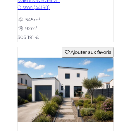
Maisons avec terrain
Clisson (44190)
545m²
92m²
305 191 €
Ajouter aux favoris