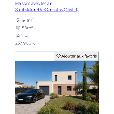
Maisons avec terrain
Saint-Julien-De-Concelles (44450)
441m²
58m²
2 c.
237 900 €
Ajouter aux favoris