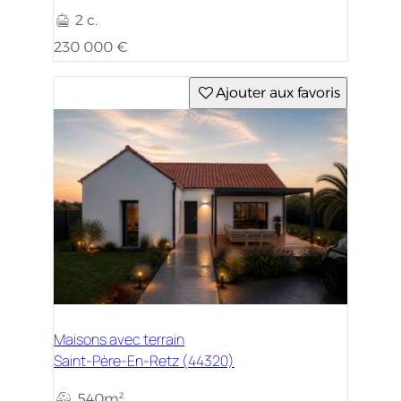
2 c.
230 000 €
Ajouter aux favoris
Maisons avec terrain
Saint-Père-En-Retz (44320)
540m²