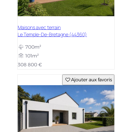
Maisons avec terrain
Le Temple-De-Bretagne (44360)
700m²
101m²
308 800 €
Ajouter aux favoris