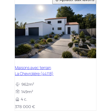
Maisons avec terrain
La Chevrolière (44118)
962m²
149m²
4 c.
378 000 €