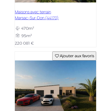
Maisons avec terrain
Marsac-Sur-Don (44170)
470m²
95m²
220 081 €
Ajouter aux favoris