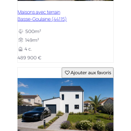
Maisons avec terrain
Basse-Goulaine (44115)
500m²
149m²
4 c.
489 900 €
Ajouter aux favoris