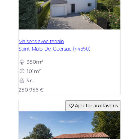
Maisons avec terrain
Saint-Malo-De-Guersac (44550)
350m²
101m²
3 c.
250 956 €
Ajouter aux favoris