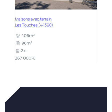
Maisons avec terrain
Les Touches (44390)
406m²
96m²
2 c.
267 000 €
Vous êtes intéressés par nos
maisons ?