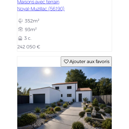
Maisons avec terrain
Noyal-Muzillac (56190)
352m²
93m²
3 c.
242 050 €
Ajouter aux favoris