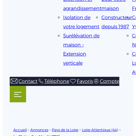
agrandissement
maison
F
Isolation de
Constructeur
C
votre logement
depuis 1987
Y
Surélévation de
C
maison –
N
Extension
C
verticale
L
A
Contact
Téléphone
Favoris
Compte
Accueil
>
Annonces
>
Pays de la Loire
>
Loire-Atlantique (44)
>