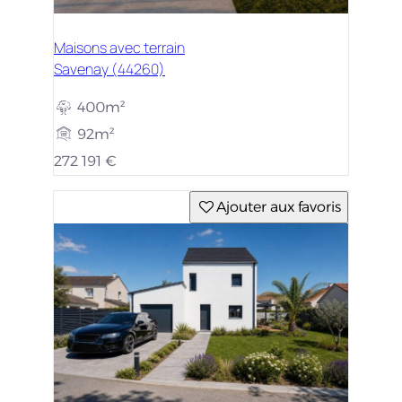
Maisons avec terrain
Savenay (44260)
400m²
92m²
272 191 €
Ajouter aux favoris