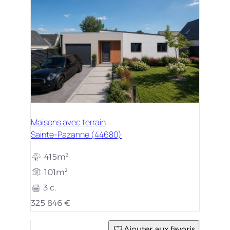
Maisons avec terrain
Sainte-Pazanne (44680)
415m²
101m²
3 c.
325 846 €
Ajouter aux favoris