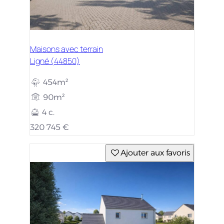
Maisons avec terrain
Ligné (44850)
454m²
90m²
4 c.
320 745 €
Ajouter aux favoris