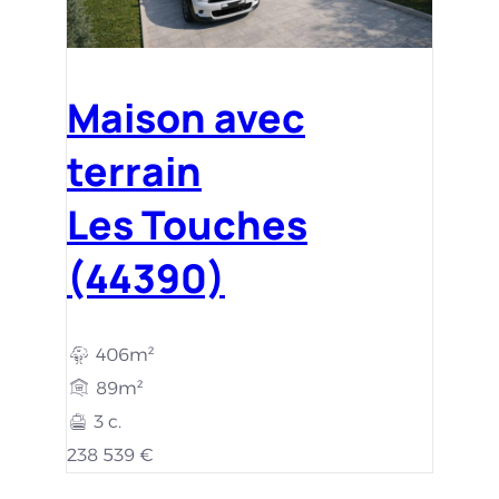
Maison avec
terrain
Les Touches
(44390)
406m²
89m²
3 c.
238 539 €