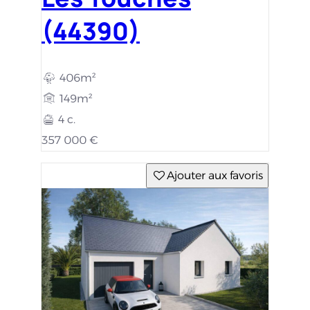
(44390)
406m²
149m²
4 c.
357 000 €
Ajouter aux favoris