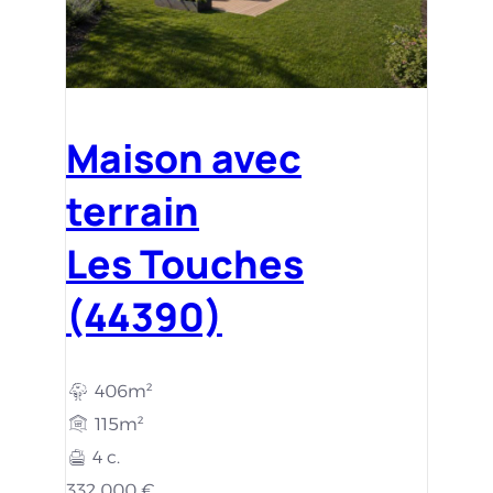
Maison avec
terrain
Les Touches
(44390)
406m²
115m²
4 c.
332 000 €