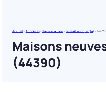
Accueil
>
Annonces
>
Pays de la Loire
>
Loire-Atlantique (44)
>
Les To
Maisons neuves 
(44390)