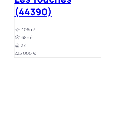
(44390)
406m²
68m²
2 c.
225 000 €