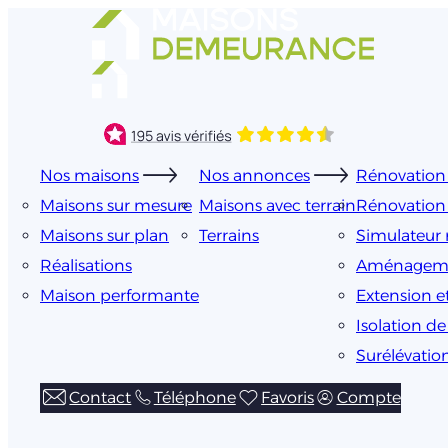
Aller
au
contenu
Nos maisons
Nos annonces
Rénovation 
Maisons sur mesure
Maisons avec terrain
Rénovation
Maisons sur plan
Terrains
Simulateur 
Réalisations
Aménageme
Maison performante
Extension e
Isolation d
Surélévatio
Contact
Téléphone
Favoris
Compte