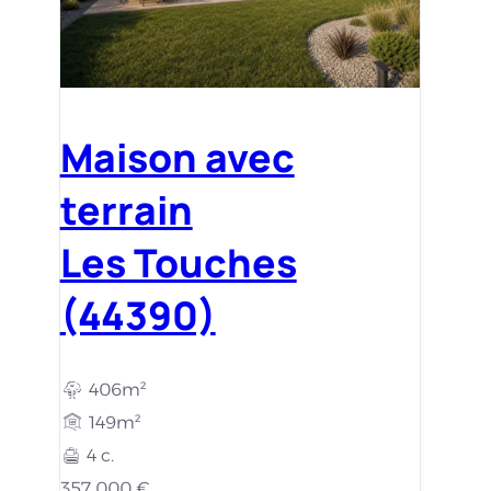
Maison avec
terrain
Les Touches
(44390)
406m²
149m²
4 c.
357 000 €