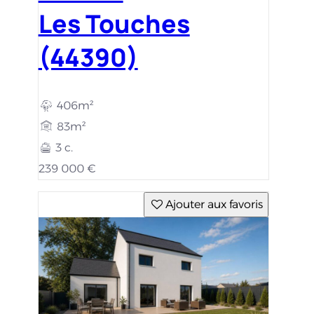
Les Touches
(44390)
406m²
83m²
3 c.
239 000 €
Ajouter aux favoris