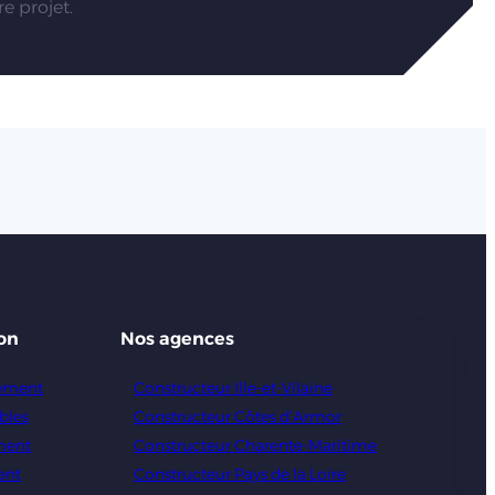
e projet.
on
Nos agences
gement
Constructeur Ille-et-Vilaine
bles
Constructeur Côtes d’Armor
ment
Constructeur Charente-Maritime
ent
Constructeur Pays de la Loire