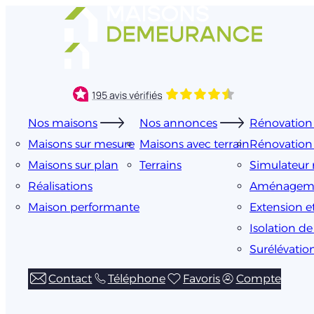
Aller
au
contenu
Nos maisons
Nos annonces
Rénovation 
Maisons sur mesure
Maisons avec terrain
Rénovation
Maisons sur plan
Terrains
Simulateur 
Réalisations
Aménageme
Maison performante
Extension e
Isolation d
Surélévatio
Contact
Téléphone
Favoris
Compte