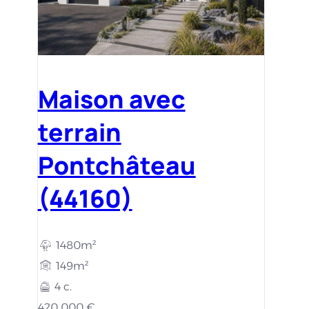
Maison avec
terrain
Pontchâteau
(44160)
1480m²
149m²
4 c.
420 000 €