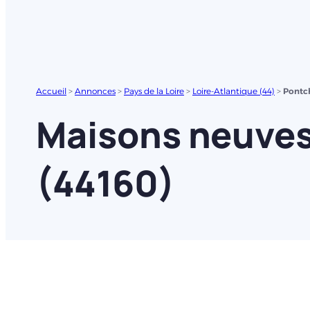
Accueil
>
Annonces
>
Pays de la Loire
>
Loire-Atlantique (44)
>
Pontc
Maisons neuves
(44160)