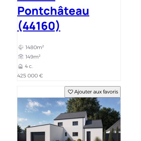
Pontchâteau
(44160)
1480m²
149m²
4 c.
425 000 €
Ajouter aux favoris