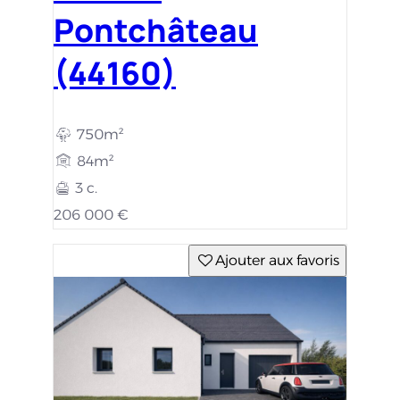
Pontchâteau
(44160)
750m²
84m²
3 c.
206 000 €
Ajouter aux favoris