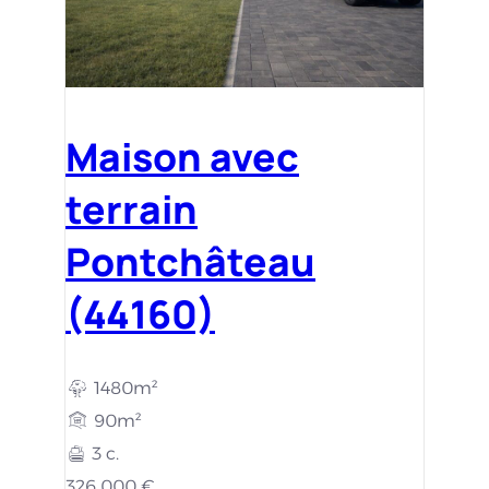
Maison avec
terrain
Pontchâteau
(44160)
1480m²
90m²
3 c.
326 000 €