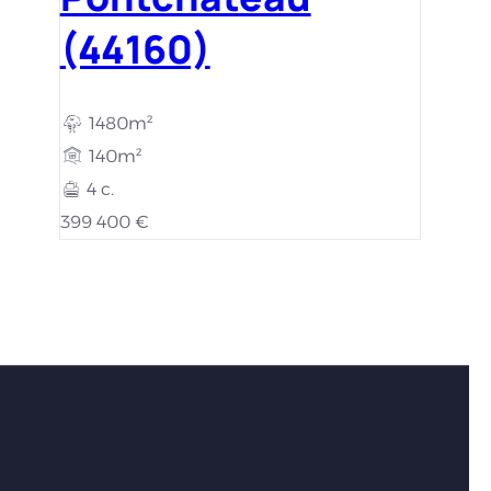
(44160)
1480m²
140m²
4 c.
399 400 €
isons ?