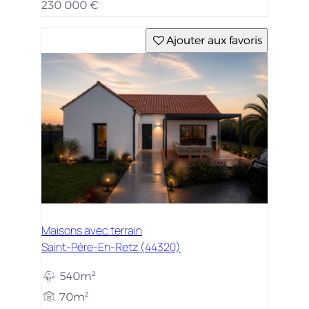
230 000 €
Ajouter aux favoris
Maisons avec terrain
Saint-Père-En-Retz (44320)
540m²
70m²