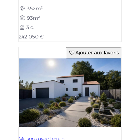
352m²
93m²
3 c.
242 050 €
Ajouter aux favoris
Maisons avec terrain