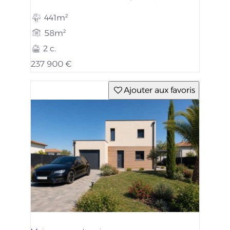
441m²
58m²
2 c.
237 900 €
Ajouter aux favoris