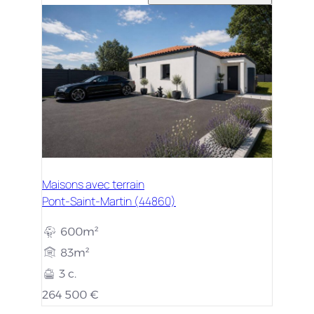
Maisons avec terrain
Pont-Saint-Martin (44860)
600m²
83m²
3 c.
264 500 €