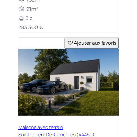
91m²
3 c.
283 500 €
Ajouter aux favoris
Maisons avec terrain
Saint-Julien-De-Concelles (44450)