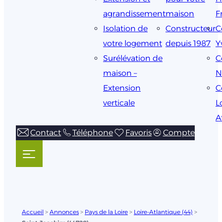
agrandissement
maison
F
Isolation de
Constructeur
C
votre logement
depuis 1987
Y
Surélévation de
C
maison –
N
Extension
C
verticale
L
A
Contact
Téléphone
Favoris
Compte
Accueil
>
Annonces
>
Pays de la Loire
>
Loire-Atlantique (44)
>