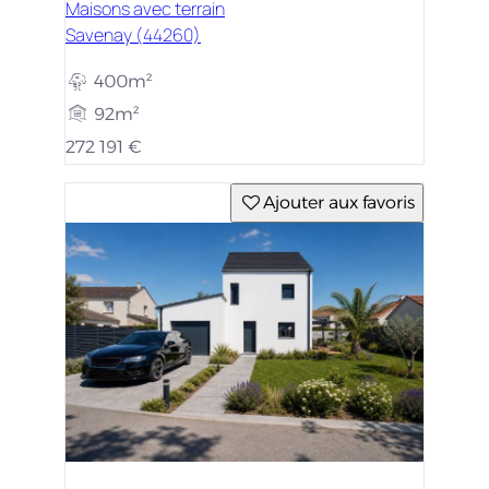
Maisons avec terrain
Savenay (44260)
400m²
92m²
272 191 €
Ajouter aux favoris