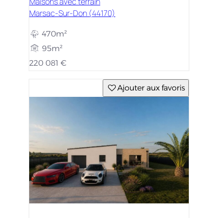
Maisons avec terrain
Marsac-Sur-Don (44170)
470m²
95m²
220 081 €
Ajouter aux favoris