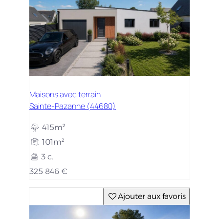
Maisons avec terrain
Sainte-Pazanne (44680)
415m²
101m²
3 c.
325 846 €
Ajouter aux favoris