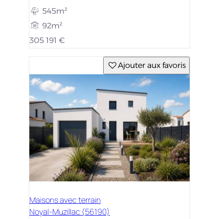
545m²
92m²
305 191 €
Ajouter aux favoris
Maisons avec terrain
Noyal-Muzillac (56190)