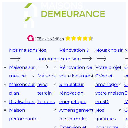
Aller
au
contenu
Nos maisons
Nos
Rénovation &
Nous choisir
N
annonces
extension
Maisons sur
Rénovation de
Votre projet
C
mesure
Maisons
votre logement
Créer et
e
Maisons sur
avec
Simulateur
aménager
C
plan
terrain
rénovation
votre maison
C
Réalisations
Terrains
énergétique
en 3D
M
Maison
Aménagement
Nos
C
performante
des combles
garanties
d
Extension et
pour votre
H