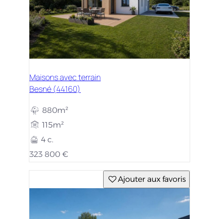
Maisons avec terrain
Besné (44160)
880m²
115m²
4 c.
323 800 €
Ajouter aux favoris