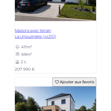
Maisons avec terrain
La Limouzinière (44310)
411m²
69m²
2 c.
207 990 €
Ajouter aux favoris