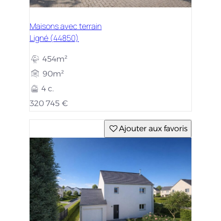
Maisons avec terrain
Ligné (44850)
454m²
90m²
4 c.
320 745 €
Ajouter aux favoris