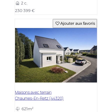
2 c.
230 399 €
Ajouter aux favoris
Maisons avec terrain
Chaumes-En-Retz (44320)
621m²