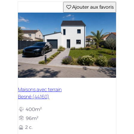
Ajouter aux favoris
Maisons avec terrain
Besné (44160)
400m²
96m²
2 c.