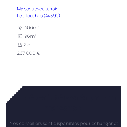
Maisons avec terrain
Les Touches (44390)
406m²
96m²
2 c.
267 000 €
Vous êtes intéressés par nos
maisons ?
Nos conseillers sont disponibles pour échanger et