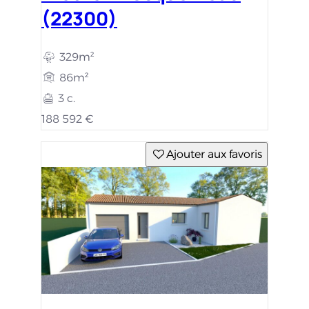
(22300)
329m²
86m²
3 c.
188 592 €
Ajouter aux favoris