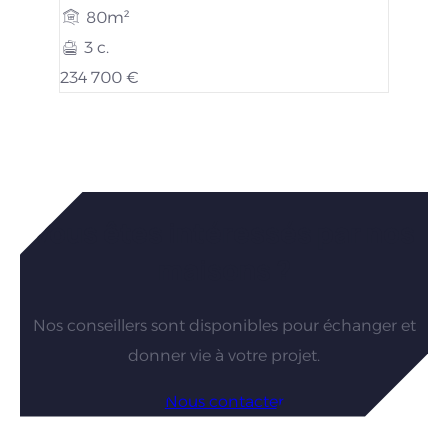
80m²
3 c.
234 700 €
Vous êtes intéressés par nos
maisons ?
Nos conseillers sont disponibles pour échanger et
donner vie à votre projet.
Nous contacter