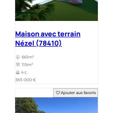
Maison avec terrain
Nézel (78410)
661m²
115m²
4 c.
365 000 €
Ajouter aux favoris