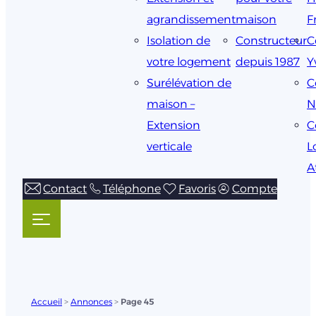
agrandissement
maison
F
Isolation de
Constructeur
C
votre logement
depuis 1987
Y
Surélévation de
C
maison –
N
Extension
C
verticale
L
A
Contact
Téléphone
Favoris
Compte
Accueil
>
Annonces
>
Page 45