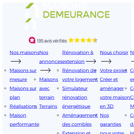
Aller
au
contenu
Nos maisons
Nos
Rénovation &
Nous choisir
N
annonces
extension
Maisons sur
Rénovation de
Votre projet
C
mesure
Maisons
votre logement
Créer et
e
Maisons sur
avec
Simulateur
aménager
C
plan
terrain
rénovation
votre maison
C
Réalisations
Terrains
énergétique
en 3D
M
Maison
Aménagement
Nos
C
performante
des combles
garanties
d
Extension et
pour votre
H