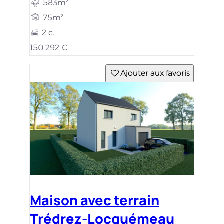
583m²
75m²
2 c.
150 292 €
Ajouter aux favoris
Maison avec terrain
Trédrez-Locquémeau