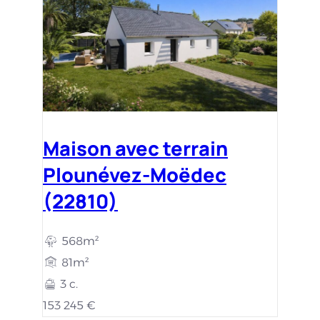
Maison avec terrain
Plounévez-Moëdec
(22810)
568m²
81m²
3 c.
153 245 €