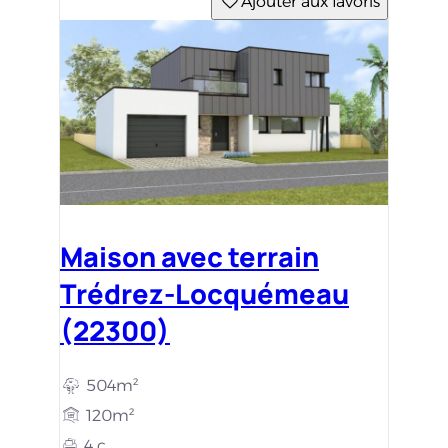
Ajouter aux favoris
Maison avec terrain
Trédrez-Locquémeau
(22300)
504m²
120m²
4 c.