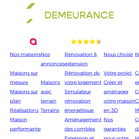
Aller
au
contenu
Nos maisons
Nos
Rénovation &
Nous choisir
N
annonces
extension
Maisons sur
Rénovation de
Votre projet
C
mesure
Maisons
votre logement
Créer et
e
Maisons sur
avec
Simulateur
aménager
C
plan
terrain
rénovation
votre maison
C
Réalisations
Terrains
énergétique
en 3D
M
Maison
Aménagement
Nos
C
performante
des combles
garanties
d
Extension et
pour votre
H