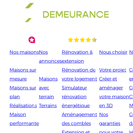
Aller
au
contenu
Nos maisons
Nos
Rénovation &
Nous choisir
N
annonces
extension
Maisons sur
Rénovation de
Votre projet
C
mesure
Maisons
votre logement
Créer et
e
Maisons sur
avec
Simulateur
aménager
C
plan
terrain
rénovation
votre maison
C
Réalisations
Terrains
énergétique
en 3D
M
Maison
Aménagement
Nos
C
performante
des combles
garanties
d
Extension et
pour votre
H