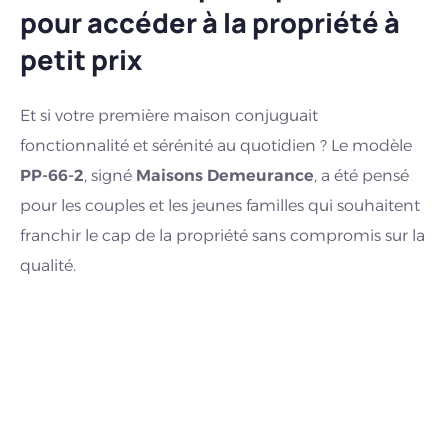
pour accéder à la propriété à
petit prix
Et si votre première maison conjuguait
fonctionnalité et sérénité au quotidien ? Le modèle
PP-66-2
, signé
Maisons Demeurance
, a été pensé
pour les couples et les jeunes familles qui souhaitent
franchir le cap de la propriété sans compromis sur la
qualité.
Avec sa silhouette épurée et sa toiture ardoise à 35°,
ce modèle de
plain-pied
s’intègre avec naturel dans
tous les environnements, qu’il s’agisse d’un
lotissement ou d’un terrain à la campagne. Ses
66,28
m² de surface habitable
sont pensés pour ne rien