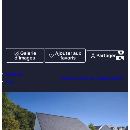
Maison plain-pied
optimisée 2
chambres
Galerie
Ajouter aux
Partager
d’images
favoris
Le projet
Télécharger le plan
Visite virtuelle
Avis