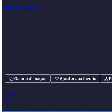
Retour aux plans
Maison plain-p
garage
Galerie d’images
Ajouter aux favoris
P
Le projet
Avis