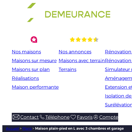
Aller
au
contenu
Nos maisons
Nos annonces
Rénovation 
Maisons sur mesure
Maisons avec terrain
Rénovation
Maisons sur plan
Terrains
Simulateur 
Réalisations
Aménageme
Maison performante
Extension e
Isolation d
Surélévatio
Contact
Téléphone
Favoris
Compte
Accueil
>
Plans
>
Maison plain-pied en L avec 3 chambres et garage