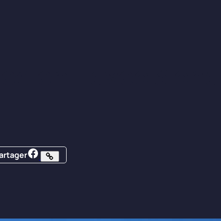
ied en L avec 3 ch
artager