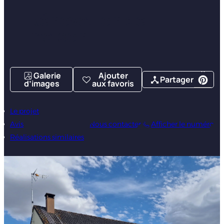
Rénovation de
maison
Galerie
Ajouter
Partager
d’images
aux favoris
Le projet
Avis
Nous contacter
Afficher le numéro
Réalisations similaires