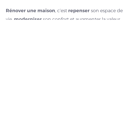
Rénover une maison
, c’est
repenser
son espace de
vie,
moderniser
son confort et augmenter la valeur
de son patrimoine.
Les objectifs de ce chantier : redonner de l’éclat et
améliorer le confort. Le ravalement de façade offre à
la maison une allure moderne et soignée. Le
remplacement des volets apporte
esthétisme
et
confort
. Nos clients ont une maison
rajeunie
et
valorisée.
Les avis de nos clients