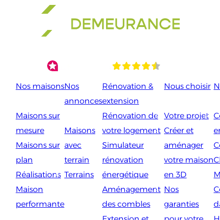
Aller
au
contenu
Nos maisons
Nos
Rénovation &
Nous choisir
N
annonces
extension
Maisons sur
Rénovation de
Votre projet
C
mesure
Maisons
votre logement
Créer et
e
Maisons sur
avec
Simulateur
aménager
C
plan
terrain
rénovation
votre maison
C
Réalisations
Terrains
énergétique
en 3D
M
Maison
Aménagement
Nos
C
performante
des combles
garanties
d
Extension et
pour votre
H