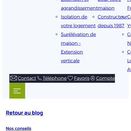
agrandissement
maison
F
Isolation de
Constructeur
C
votre logement
depuis 1987
Y
Surélévation de
C
maison –
N
Extension
C
verticale
L
A
Contact
Téléphone
Favoris
Compte
Retour au blog
Nos conseils