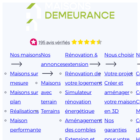
Aller
au
contenu
Nos maisons
Nos
Rénovation &
Nous choisir
N
annonces
extension
Maisons sur
Rénovation de
Votre projet
C
mesure
Maisons
votre logement
Créer et
e
Maisons sur
avec
Simulateur
aménager
C
plan
terrain
rénovation
votre maison
C
Réalisations
Terrains
énergétique
en 3D
M
Maison
Aménagement
Nos
C
performante
des combles
garanties
d
Extension et
pour votre
H