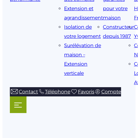
Extension et
pour votre
H
agrandissement
maison
F
Isolation de
Constructeur
C
votre logement
depuis 1987
Y
Surélévation de
C
maison –
N
Extension
C
verticale
L
A
Contact
Téléphone
Favoris
Compte