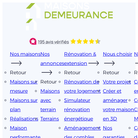
Aller
au
contenu
Nos maisons
Nos
Rénovation &
Nous choisir
N
annonces
extension
Retour
Retour
Retour
R
Maisons sur
Retour
Rénovation de
Votre projet
C
mesure
Maisons
votre logement
Créer et
e
Maisons sur
avec
Simulateur
aménager
C
plan
terrain
rénovation
votre maison
C
Réalisations
Terrains
énergétique
en 3D
M
Maison
Aménagement
Nos
C
performante
des combles
garanties
d