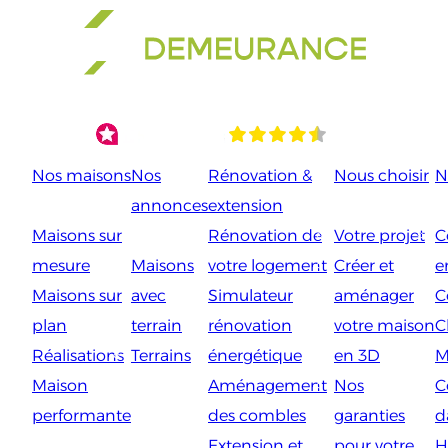
Aller
au
contenu
Nos maisons
Nos
Rénovation &
Nous choisir
N
annonces
extension
Maisons sur
Rénovation de
Votre projet
C
mesure
Maisons
votre logement
Créer et
e
Maisons sur
avec
Simulateur
aménager
C
plan
terrain
rénovation
votre maison
C
Réalisations
Terrains
énergétique
en 3D
M
Maison
Aménagement
Nos
C
performante
des combles
garanties
d
Extension et
pour votre
H