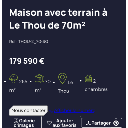
Maison avec terrain à
Le Thou de 70m²
Ref : THOU-2_70-SG
179 590 €
2
265
70
Le
chambres
m²
m²
Thou
Nous contacter
Afficher le numéro
Galerie
Ajouter
Partager
d’images
aux favoris