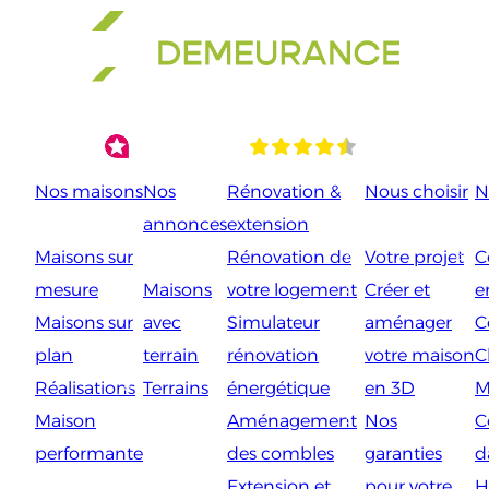
Aller
au
contenu
Nos maisons
Nos
Rénovation &
Nous choisir
N
annonces
extension
Maisons sur
Rénovation de
Votre projet
C
mesure
Maisons
votre logement
Créer et
e
Maisons sur
avec
Simulateur
aménager
C
plan
terrain
rénovation
votre maison
C
Réalisations
Terrains
énergétique
en 3D
M
Maison
Aménagement
Nos
C
performante
des combles
garanties
d
Extension et
pour votre
H