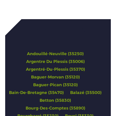
Annonces de Ille-et-Vilaine
(35)
Andouillé-Neuville (35250)
Argentre Du Plessis (35006)
Argentré-Du-Plessis (35370)
Baguer-Morvan (35120)
Baguer-Pican (35120)
Bain-De-Bretagne (35470)
Balazé (35500)
Betton (35830)
Bourg-Des-Comptes (35890)
Bourgbarré (35230)
Bovel (35330)