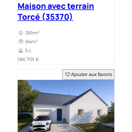
Maison avec terrain
Torcé (35370)
381m²
84m²
3 c.
186 701 €
Ajouter aux favoris