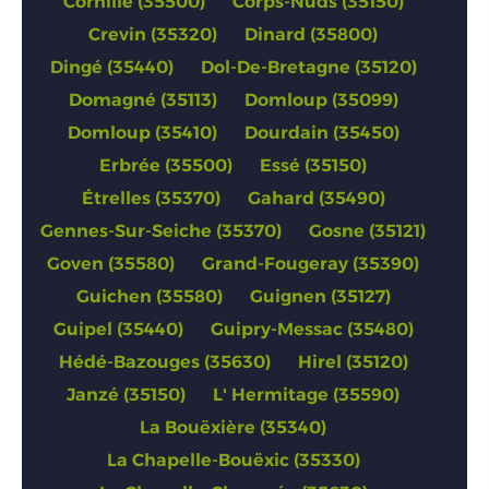
Cornillé (35500)
Corps-Nuds (35150)
Crevin (35320)
Dinard (35800)
Dingé (35440)
Dol-De-Bretagne (35120)
Domagné (35113)
Domloup (35099)
Domloup (35410)
Dourdain (35450)
Erbrée (35500)
Essé (35150)
Étrelles (35370)
Gahard (35490)
Gennes-Sur-Seiche (35370)
Gosne (35121)
Goven (35580)
Grand-Fougeray (35390)
Guichen (35580)
Guignen (35127)
Guipel (35440)
Guipry-Messac (35480)
Hédé-Bazouges (35630)
Hirel (35120)
Janzé (35150)
L' Hermitage (35590)
La Bouëxière (35340)
La Chapelle-Bouëxic (35330)