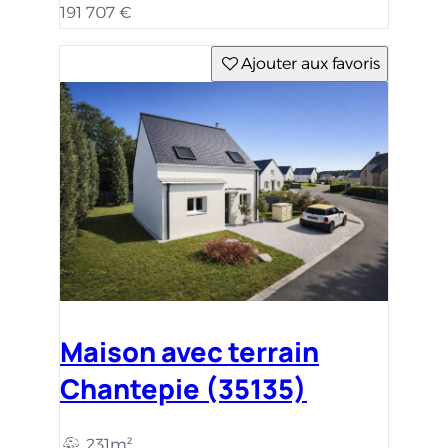
191 707 €
Ajouter aux favoris
Maison avec terrain
Chantepie (35135)
231m²