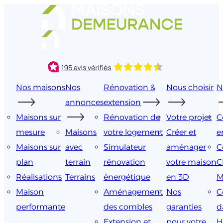
Aller
au
contenu
Nos maisons
Nos
Rénovation &
Nous choisir
N
annonces
extension
Maisons sur
Rénovation de
Votre projet
C
mesure
Maisons
votre logement
Créer et
e
Maisons sur
avec
Simulateur
aménager
C
plan
terrain
rénovation
votre maison
C
Réalisations
Terrains
énergétique
en 3D
M
Maison
Aménagement
Nos
C
performante
des combles
garanties
d
Extension et
pour votre
H