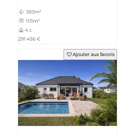
383m²
101m²
4 c.
291 456 €
Ajouter aux favoris