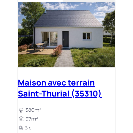
Maison avec terrain
Saint-Thurial (35310)
380m²
97m²
3 c.