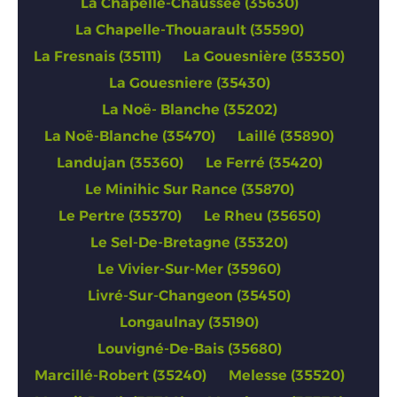
La Chapelle-Chaussée (35630)
La Chapelle-Thouarault (35590)
La Fresnais (35111)
La Gouesnière (35350)
La Gouesniere (35430)
La Noë- Blanche (35202)
La Noë-Blanche (35470)
Laillé (35890)
Landujan (35360)
Le Ferré (35420)
Le Minihic Sur Rance (35870)
Le Pertre (35370)
Le Rheu (35650)
Le Sel-De-Bretagne (35320)
Le Vivier-Sur-Mer (35960)
Livré-Sur-Changeon (35450)
Longaulnay (35190)
Louvigné-De-Bais (35680)
Marcillé-Robert (35240)
Melesse (35520)