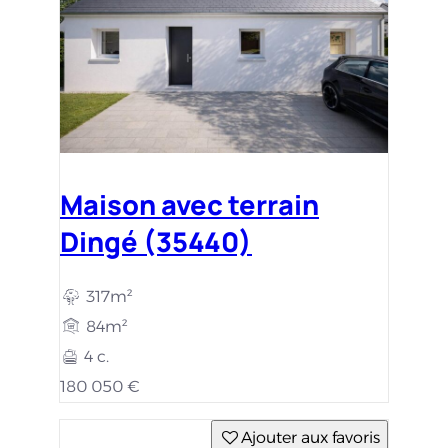
Maison avec terrain
Dingé (35440)
317m²
84m²
4 c.
180 050 €
Ajouter aux favoris