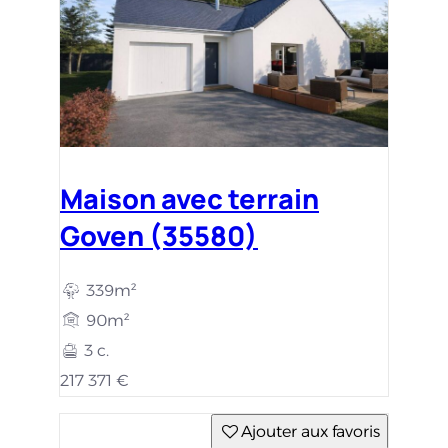
Maison avec terrain
Goven (35580)
339m²
90m²
3 c.
217 371 €
Ajouter aux favoris