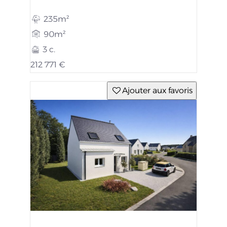
235m²
90m²
3 c.
212 771 €
Ajouter aux favoris