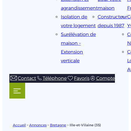
agrandissement
maison
F
Isolation de
Constructeur
C
votre logement
depuis 1987
Y
Surélévation de
C
maison –
N
Extension
C
verticale
L
A
Contact
Téléphone
Favoris
Compte
Accueil
>
Annonces
>
Bretagne
>
Ille-et-Vilaine (35)