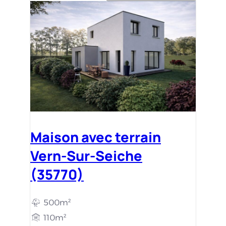
Maison avec terrain
Vern-Sur-Seiche
(35770)
500m²
110m²