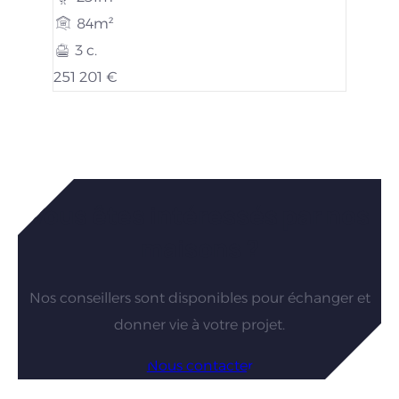
84m²
3 c.
251 201 €
Vous êtes intéressés par nos
maisons ?
Nos conseillers sont disponibles pour échanger et
donner vie à votre projet.
Nous contacter