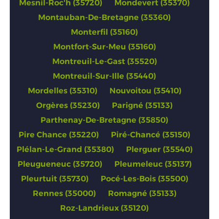
Mesnil-Roc'h (35720)
Mondevert (35370)
Montauban-De-Bretagne (35360)
Monterfil (35160)
Montfort-Sur-Meu (35160)
Montreuil-Le-Gast (35520)
Montreuil-Sur-Ille (35440)
Mordelles (35310)
Nouvoitou (35410)
Orgères (35230)
Parigné (35133)
Parthenay-De-Bretagne (35850)
Pire Chance (35220)
Piré-Chancé (35150)
Plélan-Le-Grand (35380)
Plerguer (35540)
Pleugueneuc (35720)
Pleumeleuc (35137)
Pleurtuit (35730)
Pocé-Les-Bois (35500)
Rennes (35000)
Romagné (35133)
Roz-Landrieux (35120)