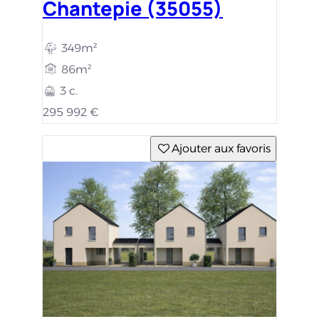
Chantepie (35055)
349m²
86m²
3 c.
295 992 €
Ajouter aux favoris