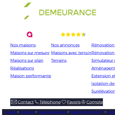
Aller
au
contenu
Nos maisons
Nos annonces
Rénovation 
Maisons sur mesure
Maisons avec terrain
Rénovation
Maisons sur plan
Terrains
Simulateur 
Réalisations
Aménageme
Maison performante
Extension e
Isolation d
Surélévatio
Contact
Téléphone
Favoris
Compte
Accueil
>
Annonces
>
Nouvelle-Aquitaine
>
Charente-Maritime (17)
>
Andil