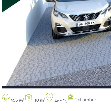
4 chambres
455 m²
110 m²
Andilly