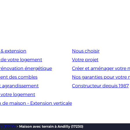
& extension
Nous choisir
 de votre logement
Votre projet
rénovation énergétique
Créer et aménager votre 
nt des combles
Nos garanties pour votre
t agrandissement
Constructeur depuis 1987
e votre logement
n de maison – Extension verticale
ly (17230)
>
Maison avec terrain à Andilly (17230)