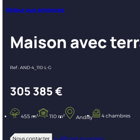
Retour aux annonces
Maison avec terr
Ref : AND-4_110-L-G
305 385 €
4 chambres
455 m²
110 m²
Andilly
Nous contacter
Afficher le numéro