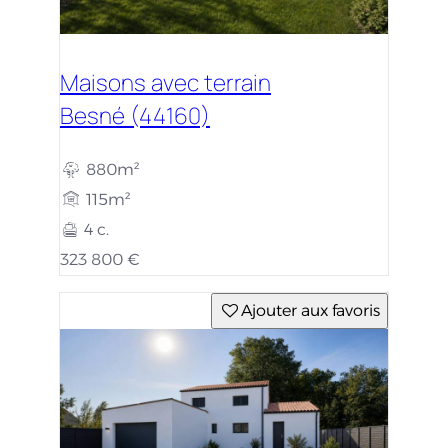
Maisons avec terrain
Besné (44160)
880m²
115m²
4 c.
323 800 €
Ajouter aux favoris