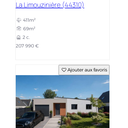
La Limouzinière (44310)
411m²
69m²
2 c.
207 990 €
Ajouter aux favoris