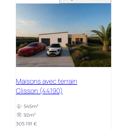
Maisons avec terrain
Clisson (44190)
545m²
92m²
305 191 €