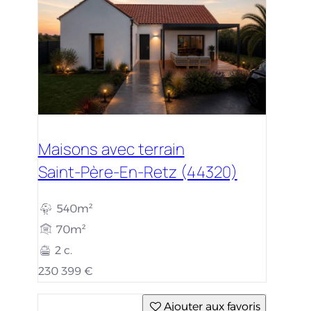
Maisons avec terrain
Saint-Père-En-Retz (44320)
540m²
70m²
2 c.
230 399 €
Ajouter aux favoris