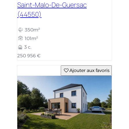
Saint-Malo-De-Guersac
(44550)
350m²
101m²
3 c.
250 956 €
Ajouter aux favoris