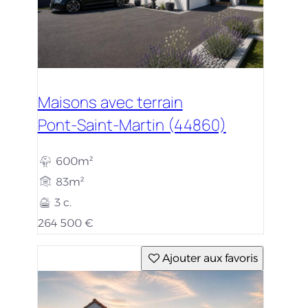
Maisons avec terrain
Pont-Saint-Martin (44860)
600m²
83m²
3 c.
264 500 €
Ajouter aux favoris