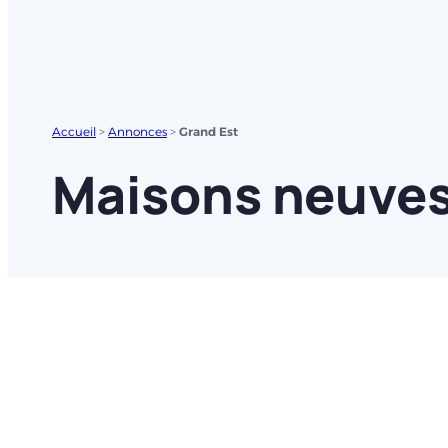
Accueil
>
Annonces
>
Grand Est
Maisons neuves 