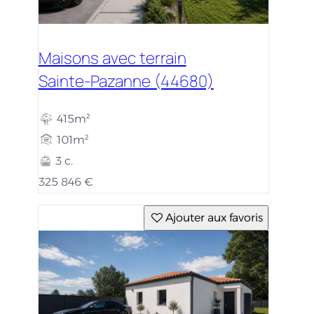
Maisons avec terrain
Sainte-Pazanne (44680)
415m²
101m²
3 c.
325 846 €
Ajouter aux favoris