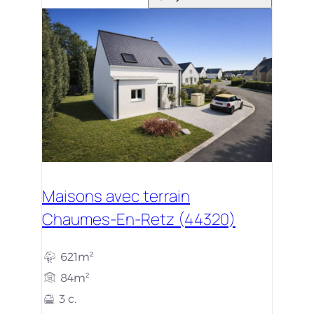
Maisons avec terrain
Chaumes-En-Retz (44320)
621m²
84m²
3 c.