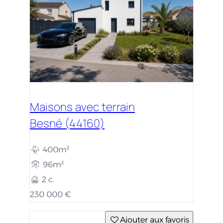
Maisons avec terrain
Besné (44160)
400m²
96m²
2 c.
230 000 €
Ajouter aux favoris