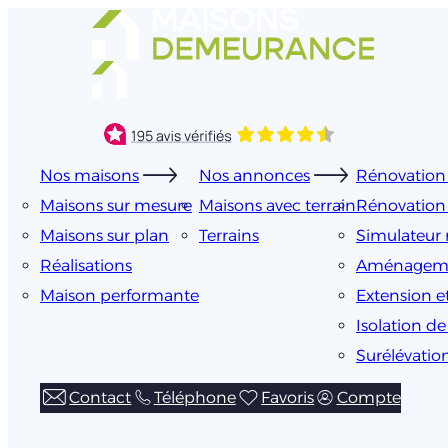
Aller
au
contenu
Nos maisons
Nos annonces
Rénovation 
Maisons sur mesure
Maisons avec terrain
Rénovation
Maisons sur plan
Terrains
Simulateur 
Réalisations
Aménageme
Maison performante
Extension e
Isolation d
Surélévatio
Contact
Téléphone
Favoris
Compte