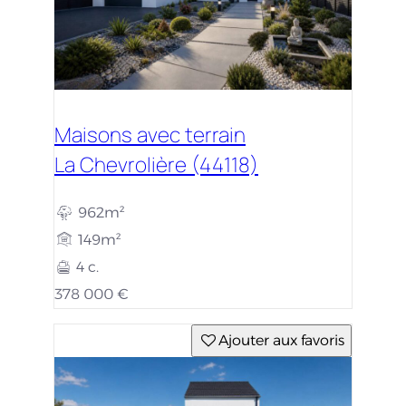
Maisons avec terrain
La Chevrolière (44118)
962m²
149m²
4 c.
378 000 €
Ajouter aux favoris