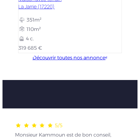
La Jarrie (17220)
351m²
110m²
4 c.
319 685 €
Découvrir toutes nos annonces
Les avis de nos clients
5/5
Monsieur Kammoun est de bon conseil,