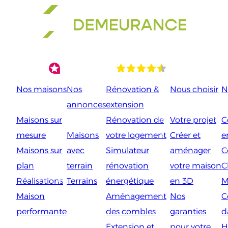
Aller
au
contenu
Nos maisons
Nos
Rénovation &
Nous choisir
N
annonces
extension
Maisons sur
Rénovation de
Votre projet
C
mesure
Maisons
votre logement
Créer et
e
Maisons sur
avec
Simulateur
aménager
C
plan
terrain
rénovation
votre maison
C
Réalisations
Terrains
énergétique
en 3D
M
Maison
Aménagement
Nos
C
performante
des combles
garanties
d
Extension et
pour votre
H