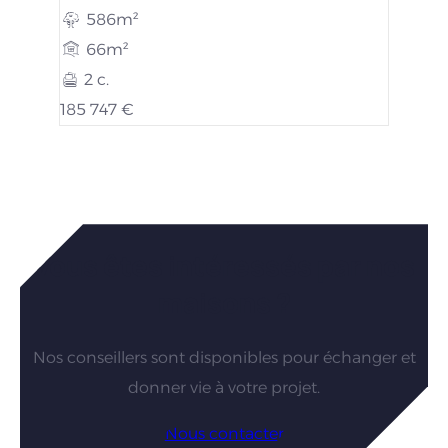
586m²
66m²
2 c.
185 747 €
Vous êtes intéressés par nos
maisons ?
Nos conseillers sont disponibles pour échanger et
donner vie à votre projet.
Nous contacter