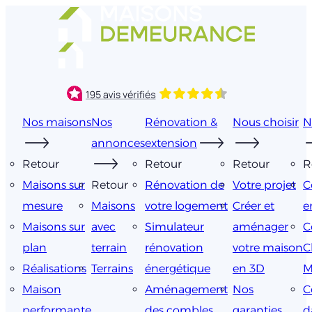
Aller
au
contenu
Nos maisons
Nos
Rénovation &
Nous choisir
N
annonces
extension
Retour
Retour
Retour
R
Maisons sur
Retour
Rénovation de
Votre projet
C
mesure
Maisons
votre logement
Créer et
e
Maisons sur
avec
Simulateur
aménager
C
plan
terrain
rénovation
votre maison
C
Réalisations
Terrains
énergétique
en 3D
M
Maison
Aménagement
Nos
C
performante
des combles
garanties
d