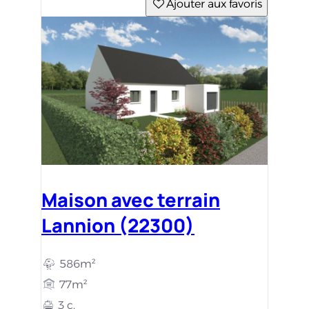
Ajouter aux favoris
Maison avec terrain
Lannion (22300)
586m²
77m²
3 c.