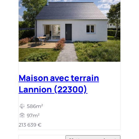
Maison avec terrain
Lannion (22300)
586m²
97m²
213 639 €