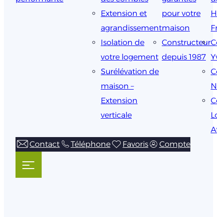
Extension et
pour votre
H
agrandissement
maison
F
Isolation de
Constructeur
C
votre logement
depuis 1987
Y
Surélévation de
C
maison –
N
Extension
C
verticale
L
A
Contact
Téléphone
Favoris
Compte