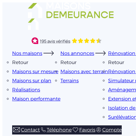
Aller
au
contenu
Nos maisons
Nos annonces
Rénovation 
Retour
Retour
Retour
Maisons sur mesure
Maisons avec terrain
Rénovation
Maisons sur plan
Terrains
Simulateur 
Réalisations
Aménageme
Maison performante
Extension e
Isolation d
Surélévatio
Contact
Téléphone
Favoris
Compte