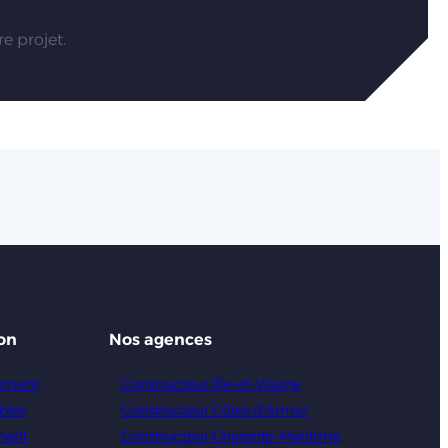
e projet.
on
Nos agences
gement
Constructeur Ille-et-Vilaine
bles
Constructeur Côtes d’Armor
ment
Constructeur Charente-Maritime