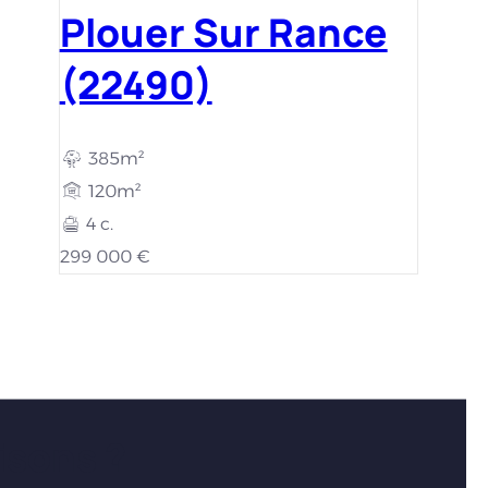
Plouer Sur Rance
(22490)
385m²
120m²
4 c.
299 000 €
isons ?