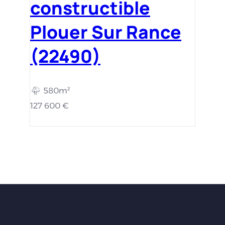
constructible
Plouer Sur Rance
(22490)
580m²
127 600 €
tes intéressés par nos ma