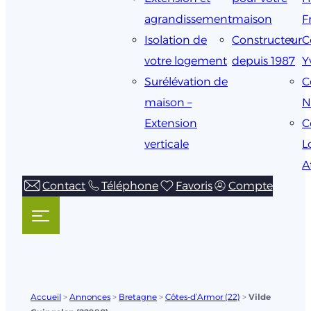
agrandissement
maison
F
Isolation de
Constructeur
C
votre logement
depuis 1987
Y
Surélévation de
C
maison –
N
Extension
C
verticale
L
A
Contact
Téléphone
Favoris
Compte
Accueil
>
Annonces
>
Bretagne
>
Côtes-d’Armor (22)
>
Vilde