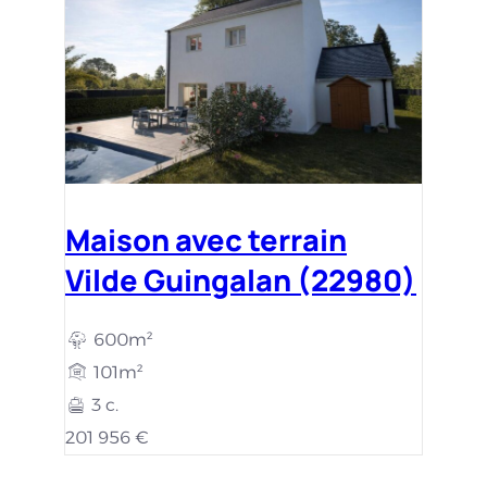
Maison avec terrain
Vilde Guingalan (22980)
600m²
101m²
3 c.
201 956 €