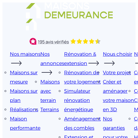
Aller
au
contenu
Nos maisons
Nos
Rénovation &
Nous choisir
N
annonces
extension
Maisons sur
Rénovation de
Votre projet
C
mesure
Maisons
votre logement
Créer et
e
Maisons sur
avec
Simulateur
aménager
C
plan
terrain
rénovation
votre maison
C
Réalisations
Terrains
énergétique
en 3D
M
Maison
Aménagement
Nos
C
performante
des combles
garanties
d
Extension et
pour votre
H