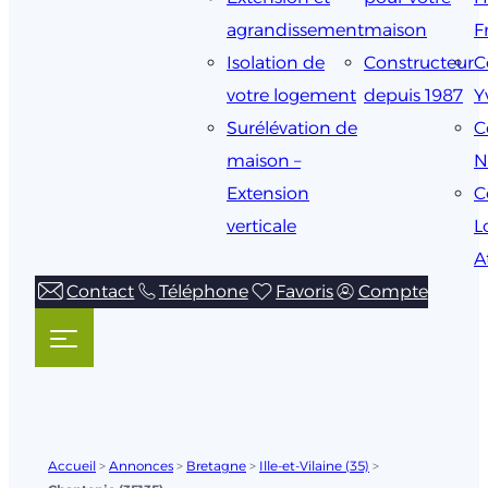
agrandissement
maison
F
Isolation de
Constructeur
C
votre logement
depuis 1987
Y
Surélévation de
C
maison –
N
Extension
C
verticale
L
A
Contact
Téléphone
Favoris
Compte
Accueil
>
Annonces
>
Bretagne
>
Ille-et-Vilaine (35)
>