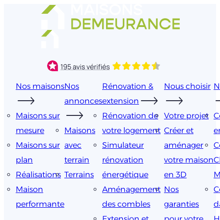
Aller
au
contenu
Nos maisons
Nos
Rénovation &
Nous choisir
N
annonces
extension
Maisons sur
Rénovation de
Votre projet
C
mesure
Maisons
votre logement
Créer et
e
Maisons sur
avec
Simulateur
aménager
C
plan
terrain
rénovation
votre maison
C
Réalisations
Terrains
énergétique
en 3D
M
Maison
Aménagement
Nos
C
performante
des combles
garanties
d
Extension et
pour votre
H