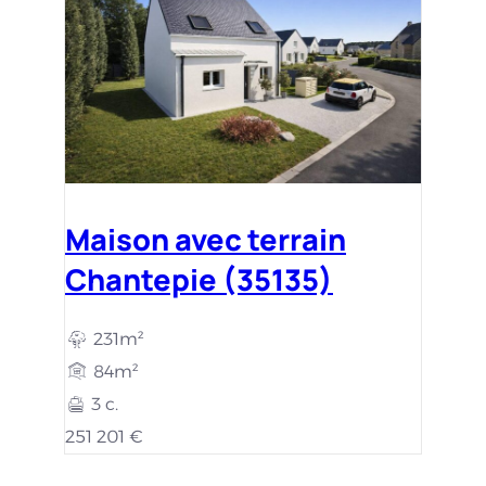
Maison avec terrain
Chantepie (35135)
231m²
84m²
3 c.
251 201 €