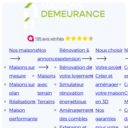
Aller
au
contenu
Nos maisons
Nos
Rénovation &
Nous choisir
N
annonces
extension
Maisons sur
Rénovation de
Votre projet
C
mesure
Maisons
votre logement
Créer et
e
Maisons sur
avec
Simulateur
aménager
C
plan
terrain
rénovation
votre maison
C
Réalisations
Terrains
énergétique
en 3D
M
Maison
Aménagement
Nos
C
performante
des combles
garanties
d
Extension et
pour votre
H