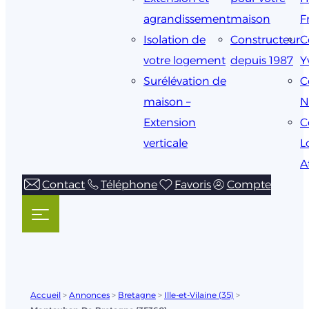
agrandissement
maison
F
Isolation de
Constructeur
C
votre logement
depuis 1987
Y
Surélévation de
C
maison –
N
Extension
C
verticale
L
A
Contact
Téléphone
Favoris
Compte
Accueil
>
Annonces
>
Bretagne
>
Ille-et-Vilaine (35)
>