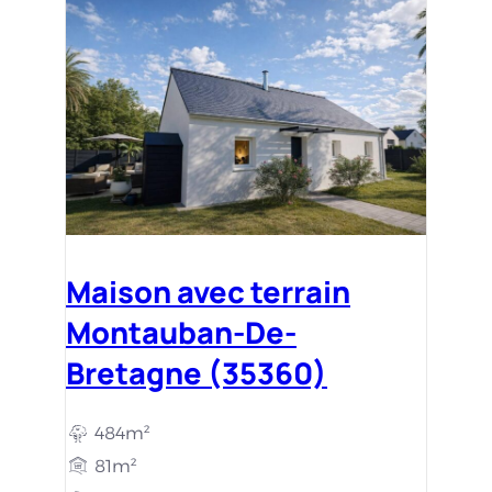
Maison avec terrain
Montauban-De-
Bretagne (35360)
484m²
81m²