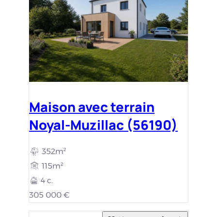
Maison avec terrain
Noyal-Muzillac (56190)
352m²
115m²
4 c.
305 000 €