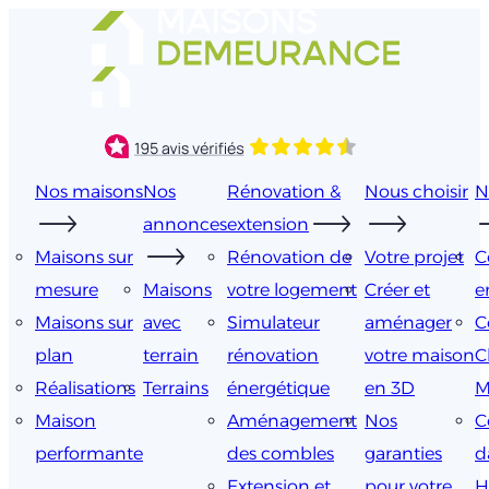
Aller
au
contenu
Nos maisons
Nos
Rénovation &
Nous choisir
N
annonces
extension
Maisons sur
Rénovation de
Votre projet
C
mesure
Maisons
votre logement
Créer et
e
Maisons sur
avec
Simulateur
aménager
C
plan
terrain
rénovation
votre maison
C
Réalisations
Terrains
énergétique
en 3D
M
Maison
Aménagement
Nos
C
performante
des combles
garanties
d
Extension et
pour votre
H