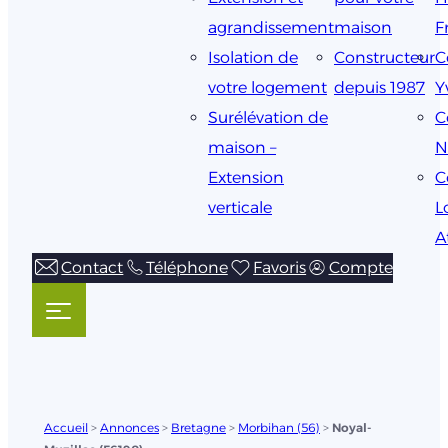
agrandissement
maison
F
Isolation de
Constructeur
C
votre logement
depuis 1987
Y
Surélévation de
C
maison –
N
Extension
C
verticale
L
A
Contact
Téléphone
Favoris
Compte
Accueil
>
Annonces
>
Bretagne
>
Morbihan (56)
>
Noyal-