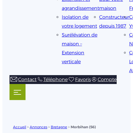
agrandissement
maison
F
Isolation de
Constructeur
C
votre logement
depuis 1987
Y
Surélévation de
C
maison –
N
Extension
C
verticale
L
A
Contact
Téléphone
Favoris
Compte
Accueil
>
Annonces
>
Bretagne
>
Morbihan (56)