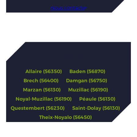
Nous contacter
Annonces de Morbihan (56)
Allaire (56350)
Baden (56870)
Brech (56400)
Damgan (56750)
Marzan (56130)
Muzillac (56190)
Noyal-Muzillac (56190)
Péaule (56130)
Questembert (56230)
Saint-Dolay (56130)
Theix-Noyalo (56450)