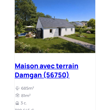
Maison avec terrain
Damgan (56750)
685m²
81m²
3 c.