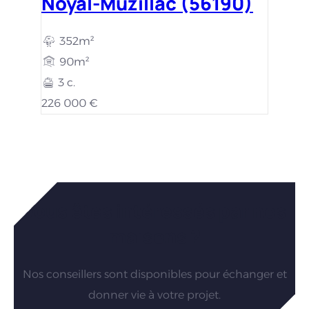
Noyal-Muzillac (56190)
352m²
90m²
3 c.
226 000 €
Vous êtes intéressés par nos
maisons ?
Nos conseillers sont disponibles pour échanger et
donner vie à votre projet.