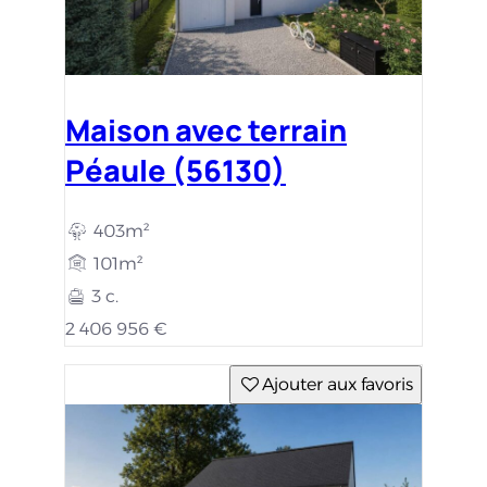
Maison avec terrain
Péaule (56130)
403m²
101m²
3 c.
2 406 956 €
Ajouter aux favoris