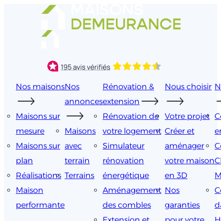
Aller
au
contenu
Nos maisons
Nos
Rénovation &
Nous choisir
N
annonces
extension
Maisons sur
Rénovation de
Votre projet
C
mesure
Maisons
votre logement
Créer et
e
Maisons sur
avec
Simulateur
aménager
C
plan
terrain
rénovation
votre maison
C
Réalisations
Terrains
énergétique
en 3D
M
Maison
Aménagement
Nos
C
performante
des combles
garanties
d
Extension et
pour votre
H