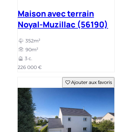
Maison avec terrain
Noyal-Muzillac (56190)
352m²
90m²
3 c.
226 000 €
Ajouter aux favoris