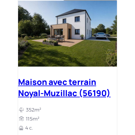
Maison avec terrain
Noyal-Muzillac (56190)
352m²
115m²
4 c.