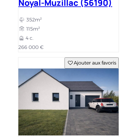
Noyal-Muzillac (56190)
352m²
115m²
4 c.
266 000 €
Ajouter aux favoris