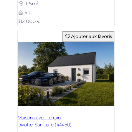
115m²
4 c.
312 000 €
Ajouter aux favoris
Maisons avec terrain
Divatte-Sur-Loire (44450)