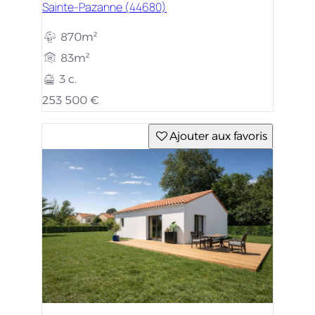
Sainte-Pazanne (44680)
870m²
83m²
3 c.
253 500 €
Ajouter aux favoris