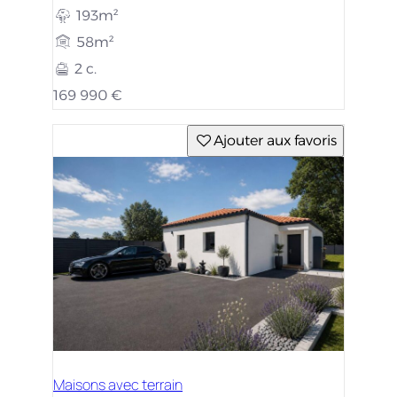
193m²
58m²
2 c.
169 990 €
Ajouter aux favoris
Maisons avec terrain