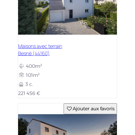
Maisons avec terrain
Besné (44160)
400m²
101m²
3 c.
221 456 €
Ajouter aux favoris