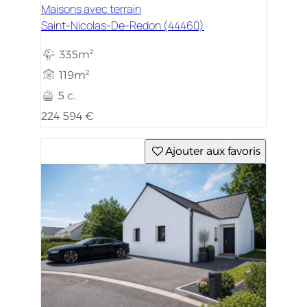
Maisons avec terrain
Saint-Nicolas-De-Redon (44460)
335m²
119m²
5 c.
224 594 €
Ajouter aux favoris