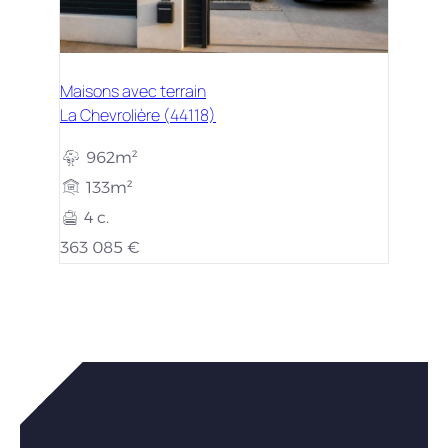
Maisons avec terrain
La Chevrolière (44118)
962m²
133m²
4 c.
363 085 €
Vous êtes intéressés par nos
maisons ?