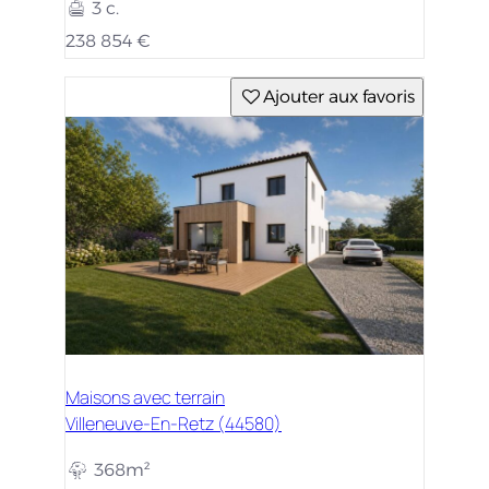
3 c.
238 854 €
Ajouter aux favoris
Maisons avec terrain
Villeneuve-En-Retz (44580)
368m²