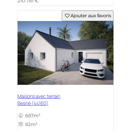
210 781 €
Ajouter aux favoris
Maisons avec terrain
Besné (44160)
687m²
82m²