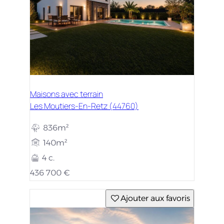
Maisons avec terrain
Les Moutiers-En-Retz (44760)
836m²
140m²
4 c.
436 700 €
Ajouter aux favoris