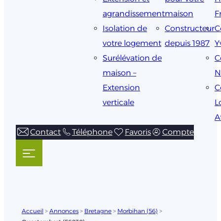
agrandissement
maison
F
Isolation de
Constructeur
C
votre logement
depuis 1987
Y
Surélévation de
C
maison –
N
Extension
C
verticale
L
A
Contact
Téléphone
Favoris
Compte
Accueil
>
Annonces
>
Bretagne
>
Morbihan (56)
>