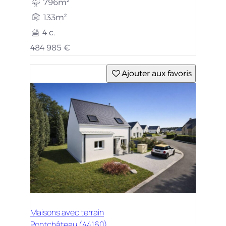
796m²
133m²
4 c.
484 985 €
Ajouter aux favoris
Maisons avec terrain
Pontchâteau (44160)