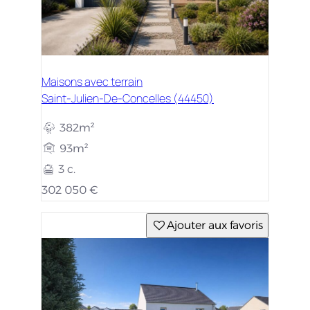
Maisons avec terrain
Saint-Julien-De-Concelles (44450)
382m²
93m²
3 c.
302 050 €
Ajouter aux favoris