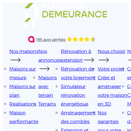
Aller
au
contenu
Nos maisons
Nos
Rénovation &
Nous choisir
N
annonces
extension
Maisons sur
Rénovation de
Votre projet
C
mesure
Maisons
votre logement
Créer et
e
Maisons sur
avec
Simulateur
aménager
C
plan
terrain
rénovation
votre maison
C
Réalisations
Terrains
énergétique
en 3D
M
Maison
Aménagement
Nos
C
performante
des combles
garanties
d
Extension et
pour votre
H