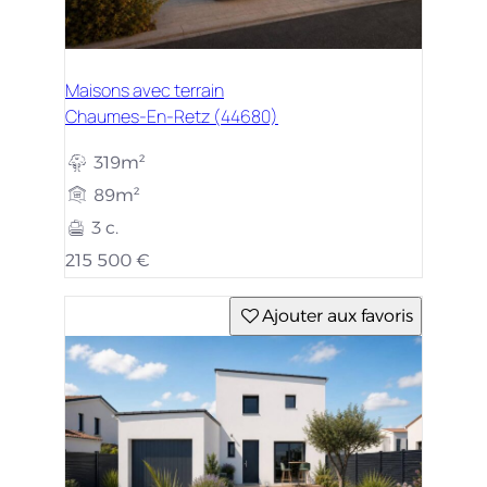
Maisons avec terrain
Chaumes-En-Retz (44680)
319m²
89m²
3 c.
215 500 €
Ajouter aux favoris