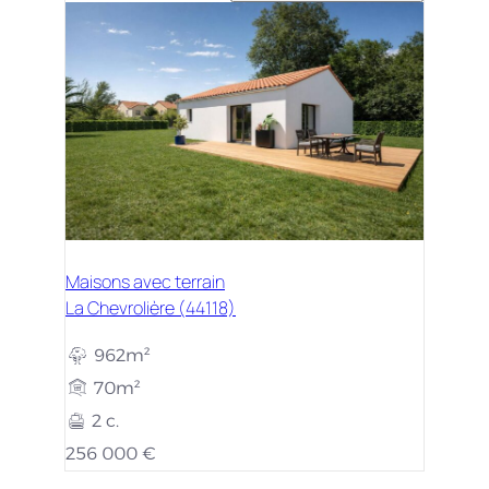
Maisons avec terrain
La Chevrolière (44118)
962m²
70m²
2 c.
256 000 €