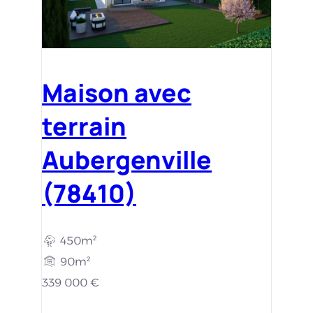
Maison avec
terrain
Aubergenville
(78410)
450m²
90m²
339 000 €