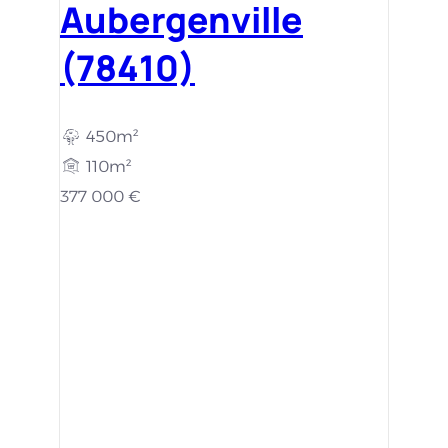
Aubergenville
(78410)
450m²
110m²
377 000 €