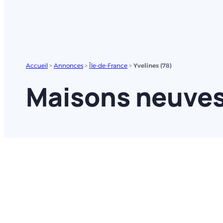
Accueil
>
Annonces
>
Île-de-France
>
Yvelines (78)
Maisons neuves 