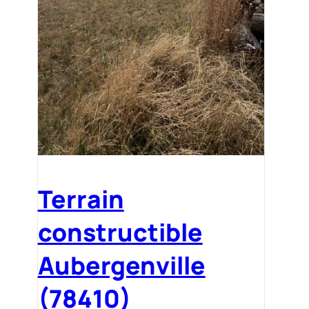
Terrain
constructible
Aubergenville
(78410)