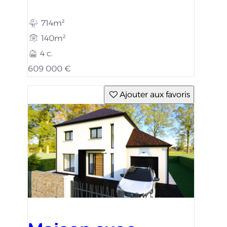
714m²
140m²
4 c.
609 000 €
Ajouter aux favoris