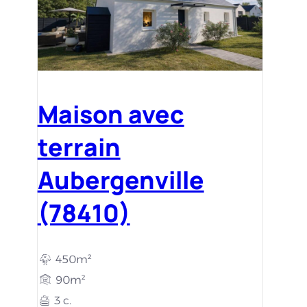
Maison avec
terrain
Aubergenville
(78410)
450m²
90m²
3 c.