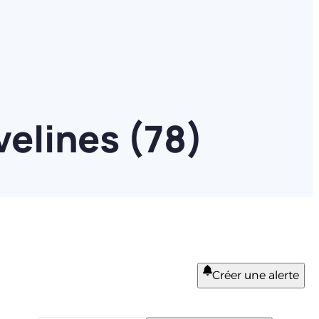
velines (78)
Créer une alerte