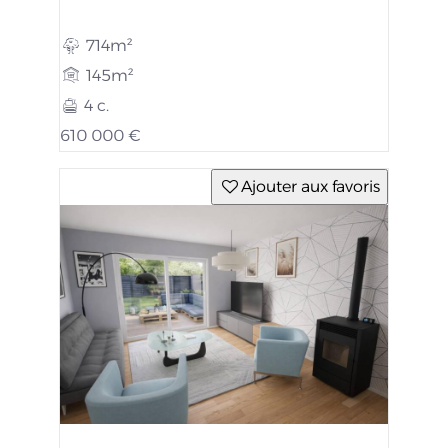
714m²
145m²
4 c.
610 000 €
Ajouter aux favoris