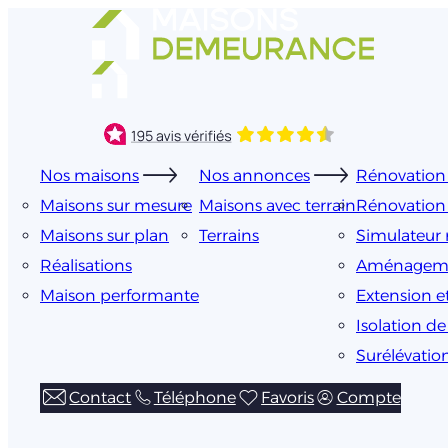
Aller
au
contenu
Nos maisons
Nos annonces
Rénovation 
Maisons sur mesure
Maisons avec terrain
Rénovation
Maisons sur plan
Terrains
Simulateur 
Réalisations
Aménageme
Maison performante
Extension e
Isolation d
Surélévatio
Contact
Téléphone
Favoris
Compte