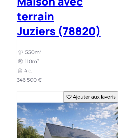
Maison avec
terrain
Juziers (78820)
550m²
110m²
4 c.
346 500 €
Ajouter aux favoris