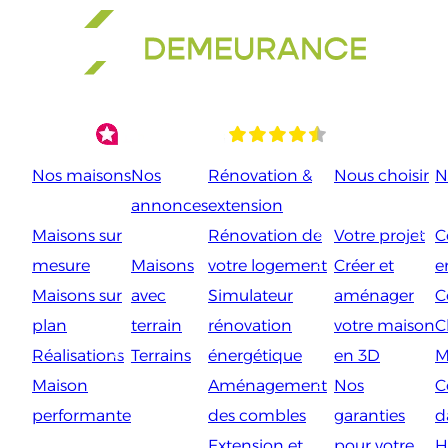
Aller
au
contenu
Nos maisons
Nos
Rénovation &
Nous choisir
N
annonces
extension
Maisons sur
Rénovation de
Votre projet
C
mesure
Maisons
votre logement
Créer et
e
Maisons sur
avec
Simulateur
aménager
C
plan
terrain
rénovation
votre maison
C
Réalisations
Terrains
énergétique
en 3D
M
Maison
Aménagement
Nos
C
performante
des combles
garanties
d
Extension et
pour votre
H