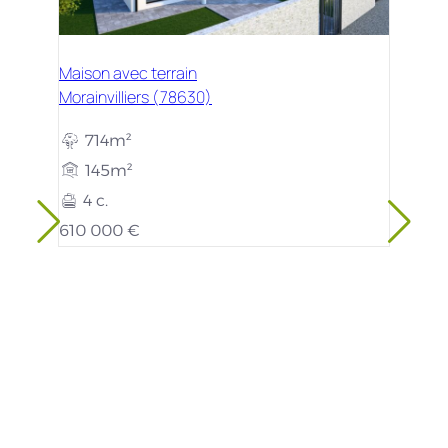
Maison avec terrain
Morainvilliers (78630)
714m²
145m²
4 c.
610 000 €