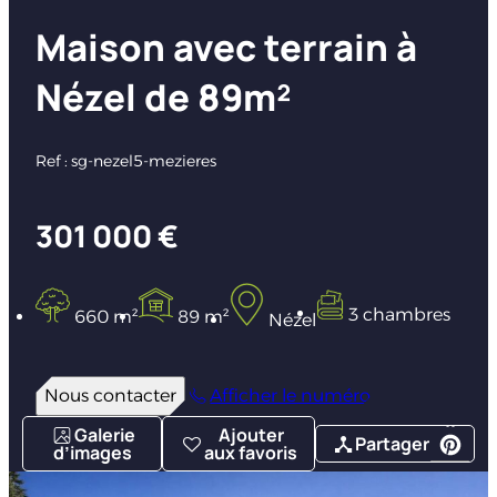
Maison avec terrain à
Nézel de 89m²
Ref : sg-nezel5-mezieres
301 000 €
3 chambres
660 m²
89 m²
Nézel
Nous contacter
Afficher le numéro
Galerie
Ajouter
Partager
d’images
aux favoris