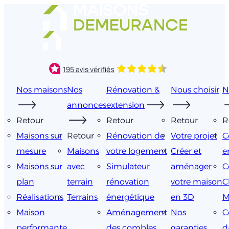
Aller
au
contenu
Nos maisons
Nos
Rénovation &
Nous choisir
N
annonces
extension
Retour
Retour
Retour
R
Maisons sur
Retour
Rénovation de
Votre projet
C
mesure
Maisons
votre logement
Créer et
e
Maisons sur
avec
Simulateur
aménager
C
plan
terrain
rénovation
votre maison
C
Réalisations
Terrains
énergétique
en 3D
M
Maison
Aménagement
Nos
C
performante
des combles
garanties
d