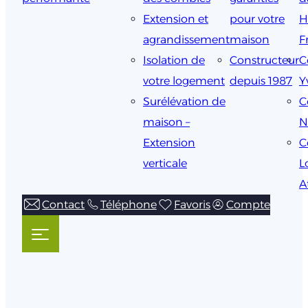
Extension et
pour votre
H
agrandissement
maison
F
Isolation de
Constructeur
C
votre logement
depuis 1987
Y
Surélévation de
C
maison –
N
Extension
C
verticale
L
A
Contact
Téléphone
Favoris
Compte