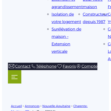
agrandissement
maison
F
Isolation de
Constructeur
C
votre logement
depuis 1987
Y
Surélévation de
C
maison –
N
Extension
C
verticale
L
A
Contact
Téléphone
Favoris
Compte
Accueil
>
Annonces
>
Nouvelle-Aquitaine
>
Charente-