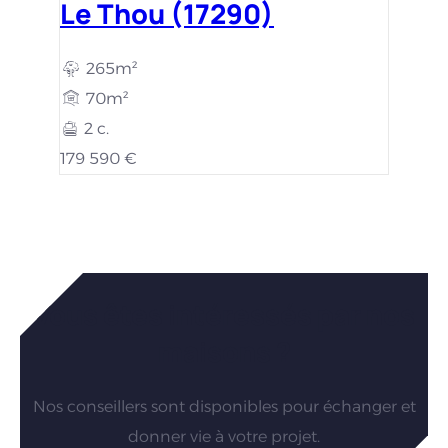
Le Thou (17290)
265m²
70m²
2 c.
179 590 €
Vous êtes intéressés par nos
maisons ?
Nos conseillers sont disponibles pour échanger et
donner vie à votre projet.