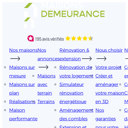
Aller
au
contenu
Nos maisons
Nos
Rénovation &
Nous choisir
N
annonces
extension
Maisons sur
Rénovation de
Votre projet
C
mesure
Maisons
votre logement
Créer et
e
Maisons sur
avec
Simulateur
aménager
C
plan
terrain
rénovation
votre maison
C
Réalisations
Terrains
énergétique
en 3D
M
Maison
Aménagement
Nos
C
performante
des combles
garanties
d
Extension et
pour votre
H