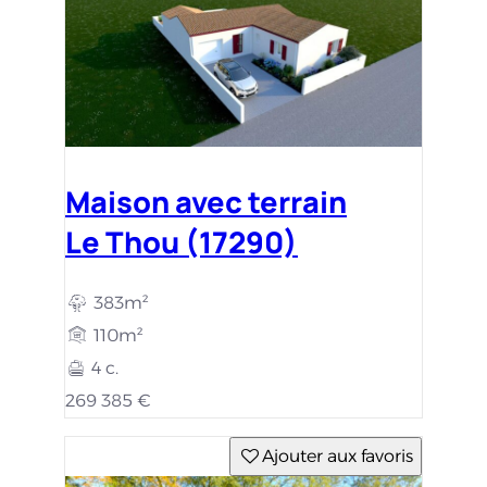
Maison avec terrain
Le Thou (17290)
383m²
110m²
4 c.
269 385 €
Ajouter aux favoris