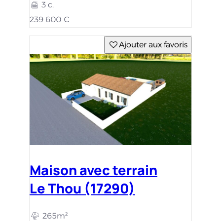
3 c.
239 600 €
Ajouter aux favoris
Maison avec terrain
Le Thou (17290)
265m²