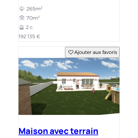
265m²
70m²
2 c.
192 135 €
Ajouter aux favoris
Maison avec terrain