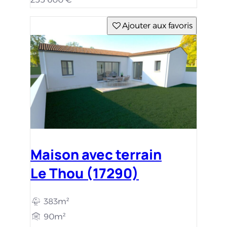
Ajouter aux favoris
Maison avec terrain
Le Thou (17290)
383m²
90m²