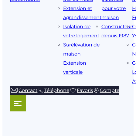
Extension et
pour votre
H
agrandissement
maison
F
Isolation de
Constructeur
C
votre logement
depuis 1987
Y
Surélévation de
C
maison –
N
Extension
C
verticale
L
A
Contact
Téléphone
Favoris
Compte