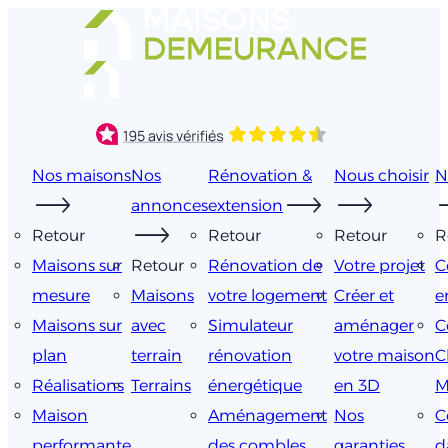
Aller
au
contenu
Nos maisons
Nos
Rénovation &
Nous choisir
N
annonces
extension
Retour
Retour
Retour
R
Maisons sur
Retour
Rénovation de
Votre projet
C
mesure
Maisons
votre logement
Créer et
e
Maisons sur
avec
Simulateur
aménager
C
plan
terrain
rénovation
votre maison
C
Réalisations
Terrains
énergétique
en 3D
M
Maison
Aménagement
Nos
C
performante
des combles
garanties
d