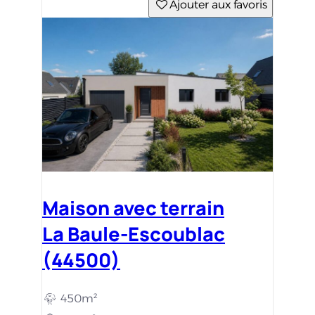
Ajouter aux favoris
Maison avec terrain
La Baule-Escoublac
(44500)
450m²