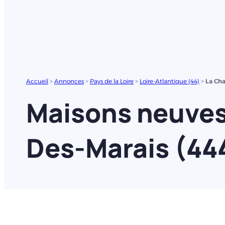
Accueil
>
Annonces
>
Pays de la Loire
>
Loire-Atlantique (44)
>
La Cha
Maisons neuves 
Des-Marais (44