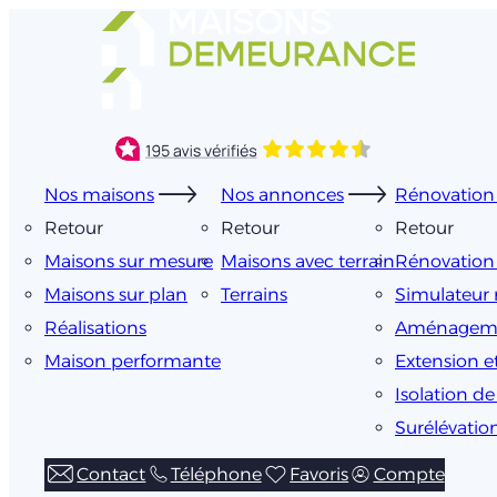
Aller
au
contenu
Nos maisons
Nos annonces
Rénovation 
Retour
Retour
Retour
Maisons sur mesure
Maisons avec terrain
Rénovation
Maisons sur plan
Terrains
Simulateur 
Réalisations
Aménageme
Maison performante
Extension e
Isolation d
Surélévatio
Contact
Téléphone
Favoris
Compte