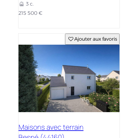
3 c.
215 500 €
Ajouter aux favoris
Maisons avec terrain
Besné (44160)