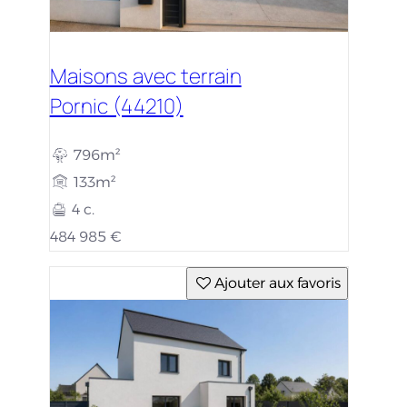
Maisons avec terrain
Pornic (44210)
796m²
133m²
4 c.
484 985 €
Ajouter aux favoris