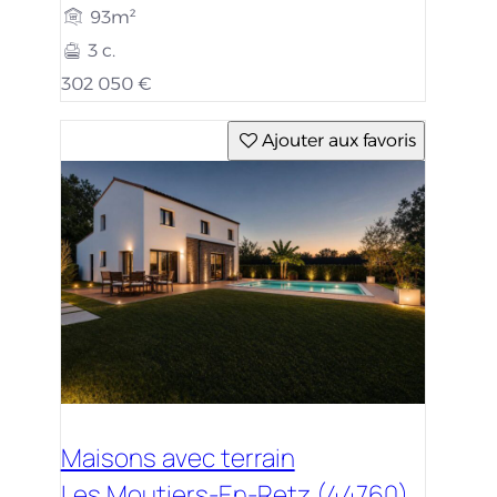
93m²
3 c.
302 050 €
Ajouter aux favoris
Maisons avec terrain
Les Moutiers-En-Retz (44760)