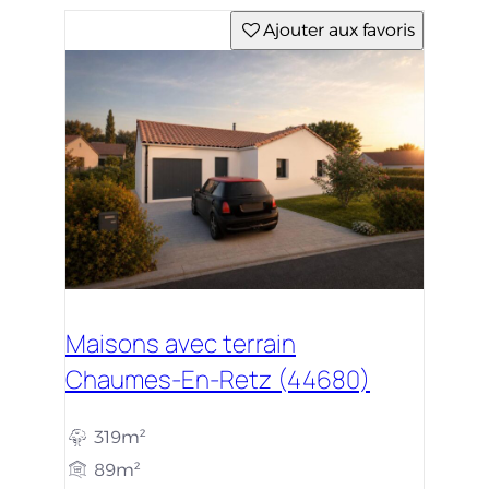
Ajouter aux favoris
Maisons avec terrain
Chaumes-En-Retz (44680)
319m²
89m²