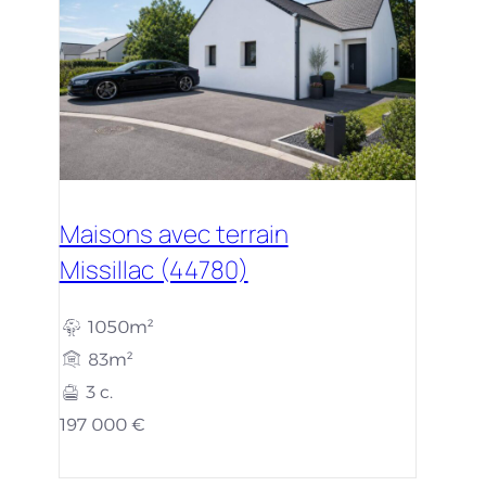
Maisons avec terrain
Missillac (44780)
1050m²
83m²
3 c.
197 000 €