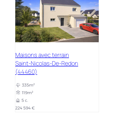
Maisons avec terrain
Saint-Nicolas-De-Redon
(44460)
335m²
119m²
5 c.
224 594 €