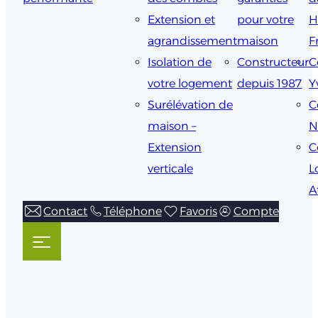
Extension et
pour votre
H
agrandissement
maison
F
Isolation de
Constructeur
C
votre logement
depuis 1987
Y
Surélévation de
C
maison –
N
Extension
C
verticale
L
A
Contact
Téléphone
Favoris
Compte