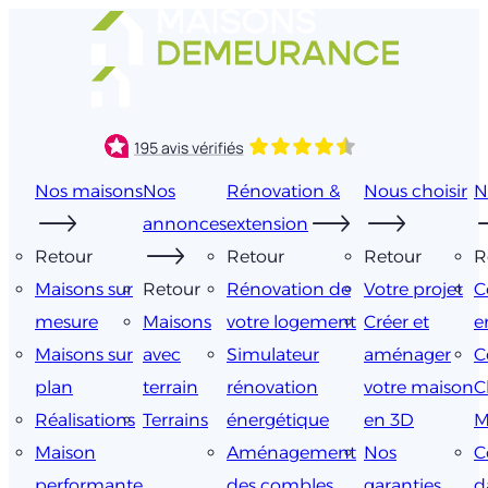
Aller
au
contenu
Nos maisons
Nos
Rénovation &
Nous choisir
N
annonces
extension
Retour
Retour
Retour
R
Maisons sur
Retour
Rénovation de
Votre projet
C
mesure
Maisons
votre logement
Créer et
e
Maisons sur
avec
Simulateur
aménager
C
plan
terrain
rénovation
votre maison
C
Réalisations
Terrains
énergétique
en 3D
M
Maison
Aménagement
Nos
C
performante
des combles
garanties
d