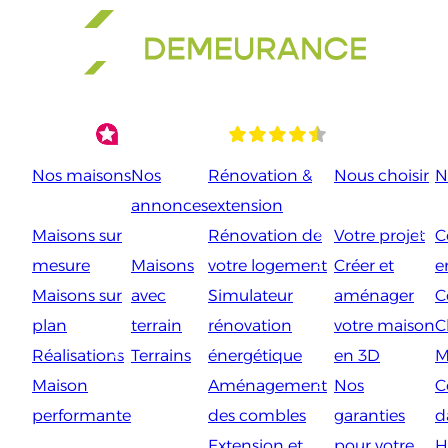
Aller
au
contenu
Nos maisons
Nos
Rénovation &
Nous choisir
N
annonces
extension
Maisons sur
Rénovation de
Votre projet
C
mesure
Maisons
votre logement
Créer et
e
Maisons sur
avec
Simulateur
aménager
C
plan
terrain
rénovation
votre maison
C
Réalisations
Terrains
énergétique
en 3D
M
Maison
Aménagement
Nos
C
performante
des combles
garanties
d
Extension et
pour votre
H