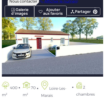
Nous contacter
Afficher le numéro
Galerie
Ajouter
Partager
d’images
aux favoris
2
400
70
Loire-Les-
chambres
m²
m²
Marais