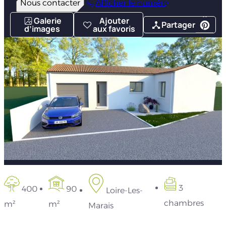
Nous contacter
Afficher le numéro
Galerie
Ajouter
Partager
d’images
aux favoris
3
400
90
Loire-Les-
chambres
m²
m²
Marais