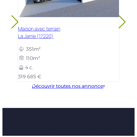
Maison avec terrain
La Jarrie (17220)
351m²
110m²
4 c.
319 685 €
Découvrir toutes nos annonces
Les avis de nos clients