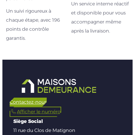
Un service interne réactif
Un suivi rigoureux à
et disponible pour vous
chaque étape, avec 196
accompagner même
points de contrôle
après la livraison.
garantis.
Contactez-nous
Afficher le numéro
Siège Social
11 rue du Clos de Matignon