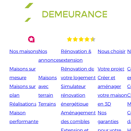
Aller
au
contenu
Nos maisons
Nos
Rénovation &
Nous choisir
N
annonces
extension
Maisons sur
Rénovation de
Votre projet
C
mesure
Maisons
votre logement
Créer et
e
Maisons sur
avec
Simulateur
aménager
C
plan
terrain
rénovation
votre maison
C
Réalisations
Terrains
énergétique
en 3D
M
Maison
Aménagement
Nos
C
performante
des combles
garanties
d
Extension et
pour votre
H