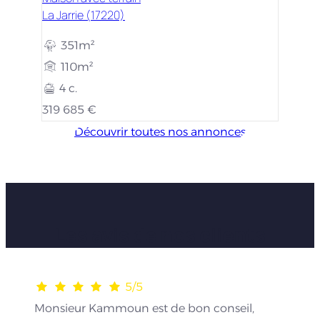
La Jarrie (17220)
351m²
110m²
4 c.
319 685 €
Découvrir toutes nos annonces
Les avis de nos clients
5/5
Monsieur Kammoun est de bon conseil,