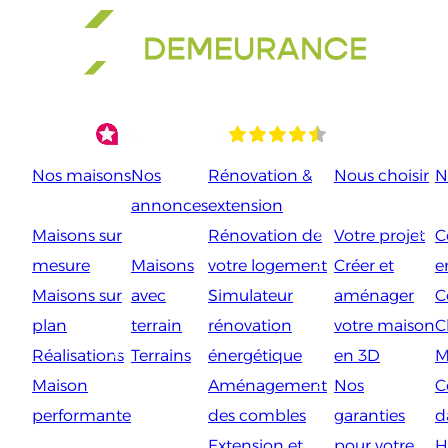
Aller
au
contenu
Nos maisons
Nos
Rénovation &
Nous choisir
N
annonces
extension
Maisons sur
Rénovation de
Votre projet
C
mesure
Maisons
votre logement
Créer et
e
Maisons sur
avec
Simulateur
aménager
C
plan
terrain
rénovation
votre maison
C
Réalisations
Terrains
énergétique
en 3D
M
Maison
Aménagement
Nos
C
performante
des combles
garanties
d
Extension et
pour votre
H