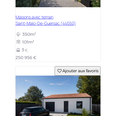
Maisons avec terrain
Saint-Malo-De-Guersac (44550)
350m²
101m²
3 c.
250 956 €
Ajouter aux favoris