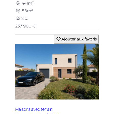
441m²
58m²
2 c.
237 900 €
Ajouter aux favoris
Maisons avec terrain