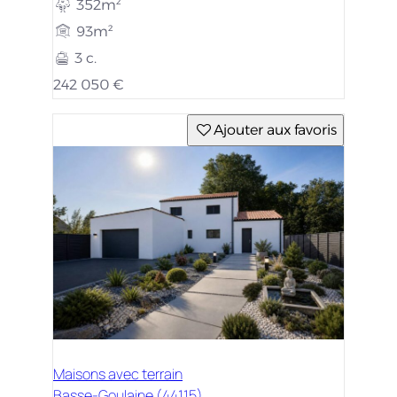
352m²
93m²
3 c.
242 050 €
Ajouter aux favoris
Maisons avec terrain
Basse-Goulaine (44115)