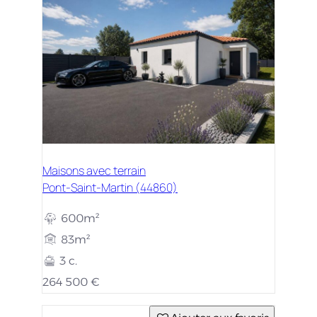
Maisons avec terrain
Pont-Saint-Martin (44860)
600m²
83m²
3 c.
264 500 €