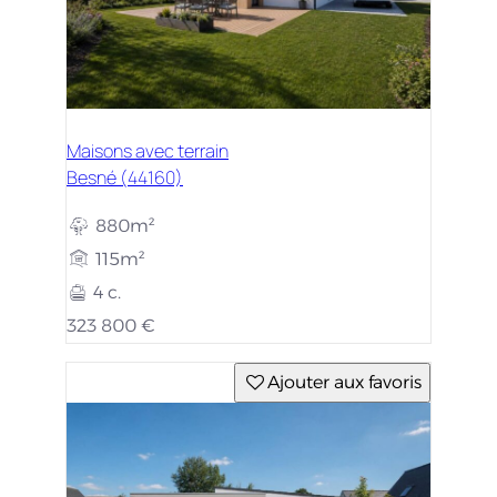
Maisons avec terrain
Besné (44160)
880m²
115m²
4 c.
323 800 €
Ajouter aux favoris