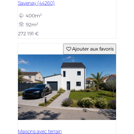
Savenay (44260)
400m²
92m²
272 191 €
Ajouter aux favoris
Maisons avec terrain