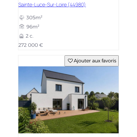
Sainte-Luce-Sur-Loire (44980)
305m²
96m²
2 c.
272 000 €
Ajouter aux favoris