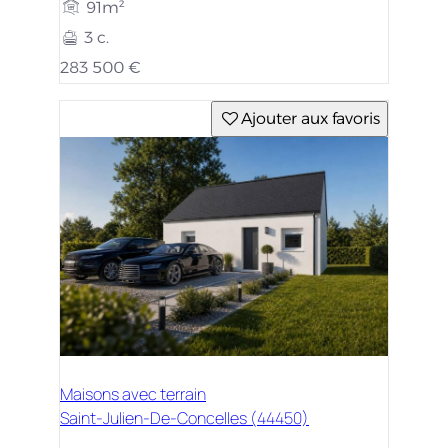
91m²
3 c.
283 500 €
Ajouter aux favoris
Maisons avec terrain
Saint-Julien-De-Concelles (44450)