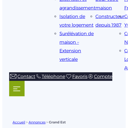
agrandissement
maison
F
Isolation de
Constructeur
C
votre logement
depuis 1987
Y
Surélévation de
C
maison –
N
Extension
C
verticale
L
A
Contact
Téléphone
Favoris
Compte
Accueil
>
Annonces
>
Grand Est