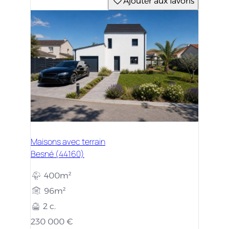
Ajouter aux favoris
Maisons avec terrain
Besné (44160)
400m²
96m²
2 c.
230 000 €