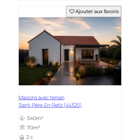
Ajouter aux favoris
Maisons avec terrain
Saint-Père-En-Retz (44320)
540m²
70m²
2 c.