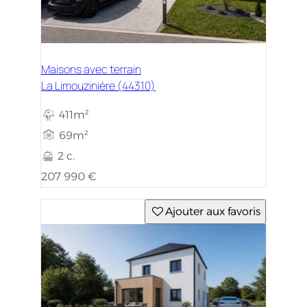
Maisons avec terrain
La Limouzinière (44310)
411m²
69m²
2 c.
207 990 €
Ajouter aux favoris