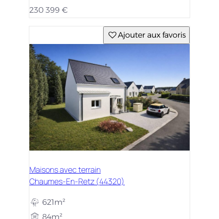
230 399 €
Ajouter aux favoris
Maisons avec terrain
Chaumes-En-Retz (44320)
621m²
84m²