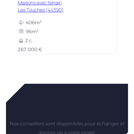
Maisons avec terrain
Les Touches (44390)
406m²
96m²
2 c.
267 000 €
Vous êtes intéressés par nos
maisons ?
Nos conseillers sont disponibles pour échanger et
donner vie à votre projet.