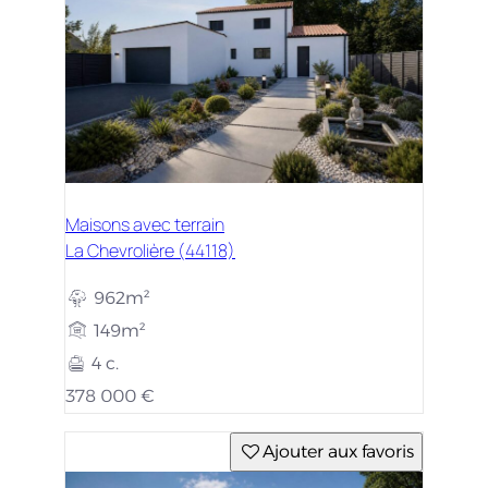
Maisons avec terrain
La Chevrolière (44118)
962m²
149m²
4 c.
378 000 €
Ajouter aux favoris