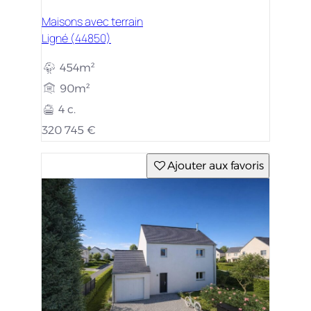
Maisons avec terrain
Ligné (44850)
454m²
90m²
4 c.
320 745 €
Ajouter aux favoris