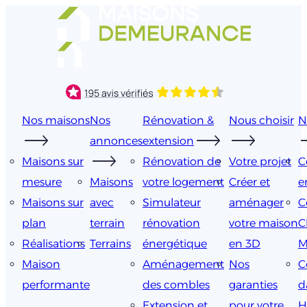
Aller
au
contenu
Nos maisons
Nos
Rénovation &
Nous choisir
N
annonces
extension
Maisons sur
Rénovation de
Votre projet
C
mesure
Maisons
votre logement
Créer et
e
Maisons sur
avec
Simulateur
aménager
C
plan
terrain
rénovation
votre maison
C
Réalisations
Terrains
énergétique
en 3D
M
Maison
Aménagement
Nos
C
performante
des combles
garanties
d
Extension et
pour votre
H