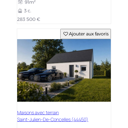
91m²
3 c.
283 500 €
Ajouter aux favoris
Maisons avec terrain
Saint-Julien-De-Concelles (44450)