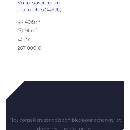
Maisons avec terrain
Les Touches (44390)
406m²
96m²
2 c.
267 000 €
Vous êtes intéressés par nos
maisons ?
Nos conseillers sont disponibles pour échanger et
donner vie à votre projet.