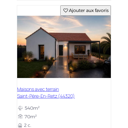
Ajouter aux favoris
Maisons avec terrain
Saint-Père-En-Retz (44320)
540m²
70m²
2 c.