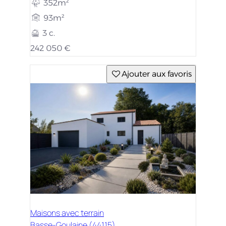
352m²
93m²
3 c.
242 050 €
Ajouter aux favoris
Maisons avec terrain
Basse-Goulaine (44115)