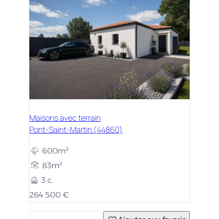
Maisons avec terrain
Pont-Saint-Martin (44860)
600m²
83m²
3 c.
264 500 €