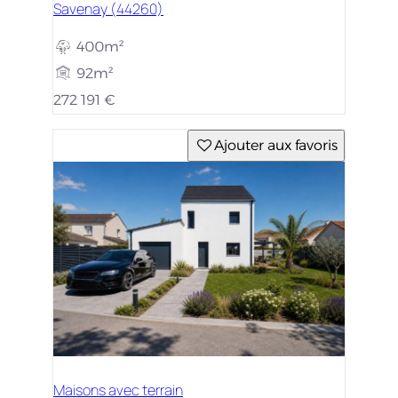
Savenay (44260)
400m²
92m²
272 191 €
Ajouter aux favoris
Maisons avec terrain