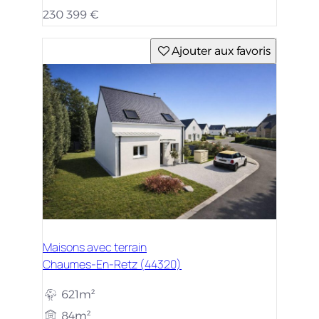
230 399 €
Ajouter aux favoris
Maisons avec terrain
Chaumes-En-Retz (44320)
621m²
84m²