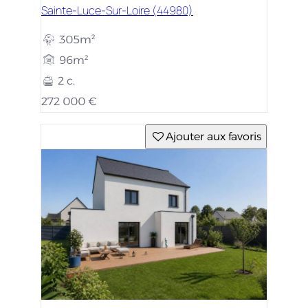
Sainte-Luce-Sur-Loire (44980)
305m²
96m²
2 c.
272 000 €
Ajouter aux favoris