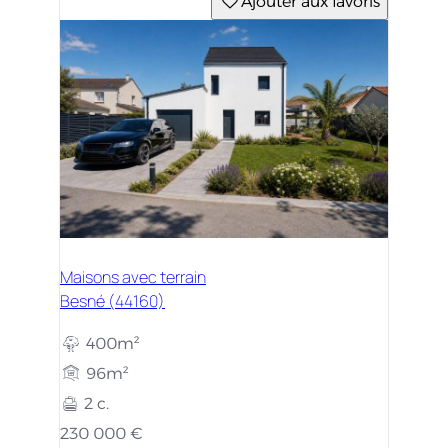
Ajouter aux favoris
Maisons avec terrain
Besné (44160)
400m²
96m²
2 c.
230 000 €