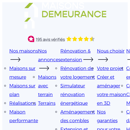
Aller
au
contenu
Nos maisons
Nos
Rénovation &
Nous choisir
N
annonces
extension
Maisons sur
Rénovation de
Votre projet
C
mesure
Maisons
votre logement
Créer et
e
Maisons sur
avec
Simulateur
aménager
C
plan
terrain
rénovation
votre maison
C
Réalisations
Terrains
énergétique
en 3D
M
Maison
Aménagement
Nos
C
performante
des combles
garanties
d
Extension et
pour votre
H