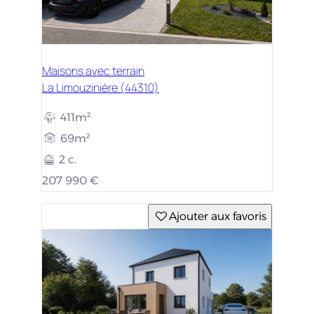
Maisons avec terrain
La Limouzinière (44310)
411m²
69m²
2 c.
207 990 €
Ajouter aux favoris