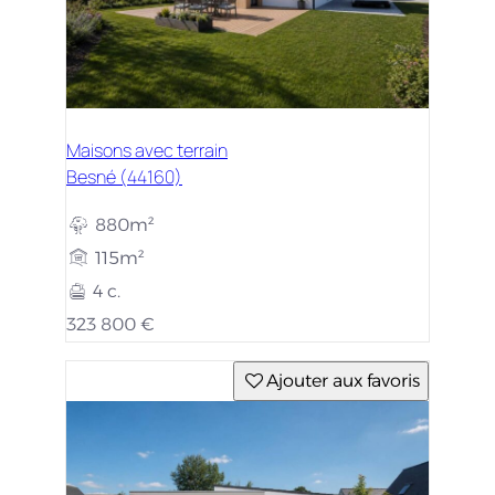
Maisons avec terrain
Besné (44160)
880m²
115m²
4 c.
323 800 €
Ajouter aux favoris