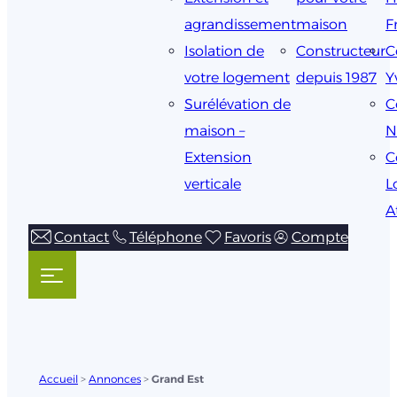
agrandissement
maison
F
Isolation de
Constructeur
C
votre logement
depuis 1987
Y
Surélévation de
C
maison –
N
Extension
C
verticale
L
A
Contact
Téléphone
Favoris
Compte
Accueil
>
Annonces
>
Grand Est