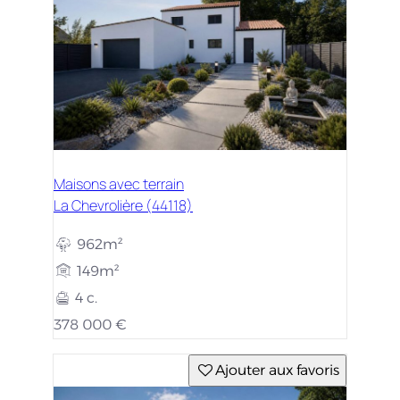
Maisons avec terrain
La Chevrolière (44118)
962m²
149m²
4 c.
378 000 €
Ajouter aux favoris