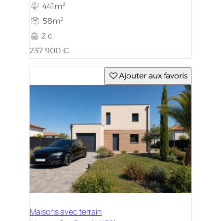
441m²
58m²
2 c.
237 900 €
Ajouter aux favoris
Maisons avec terrain