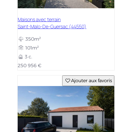
Maisons avec terrain
Saint-Malo-De-Guersac (44550)
350m²
101m²
3 c.
250 956 €
Ajouter aux favoris