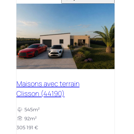
Maisons avec terrain
Clisson (44190)
545m²
92m²
305 191 €