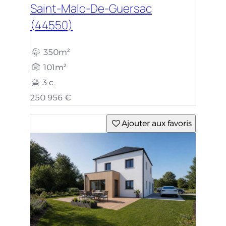
Saint-Malo-De-Guersac
(44550)
350m²
101m²
3 c.
250 956 €
Ajouter aux favoris