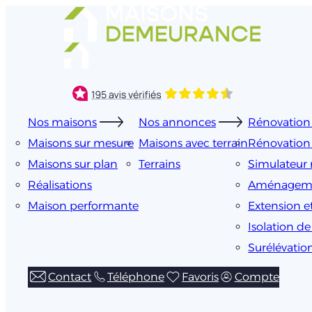
Aller
au
contenu
Nos maisons
Nos annonces
Rénovation 
Maisons sur mesure
Maisons avec terrain
Rénovation
Maisons sur plan
Terrains
Simulateur 
Réalisations
Aménageme
Maison performante
Extension e
Isolation d
Surélévatio
Contact
Téléphone
Favoris
Compte