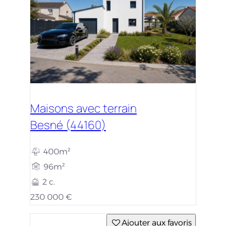
Maisons avec terrain
Besné (44160)
400m²
96m²
2 c.
230 000 €
Ajouter aux favoris