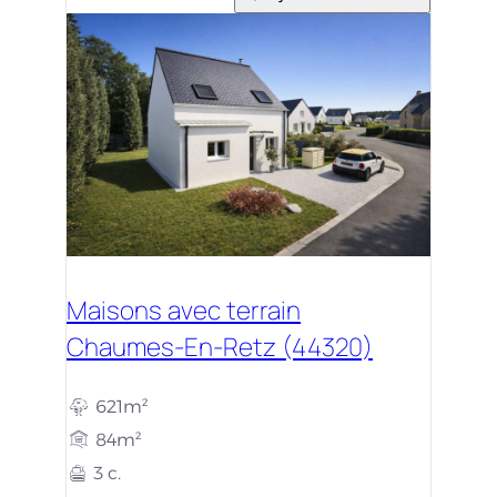
Maisons avec terrain
Chaumes-En-Retz (44320)
621m²
84m²
3 c.