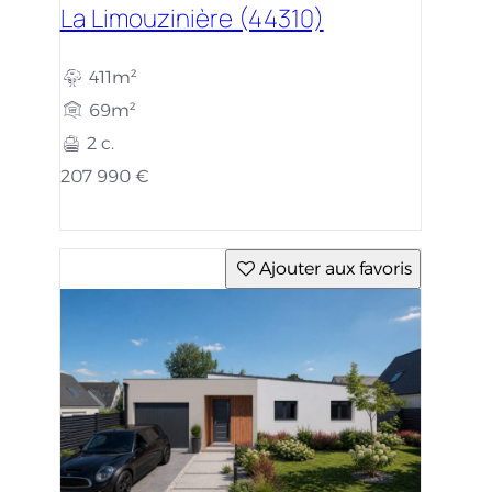
La Limouzinière (44310)
411m²
69m²
2 c.
207 990 €
Ajouter aux favoris