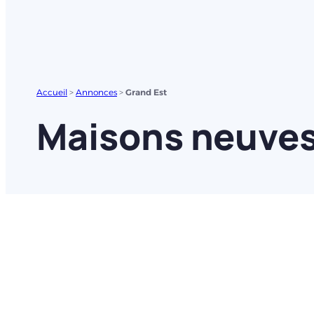
Accueil
>
Annonces
>
Grand Est
Maisons neuves 