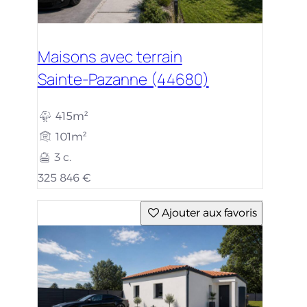
Maisons avec terrain
Sainte-Pazanne (44680)
415m²
101m²
3 c.
325 846 €
Ajouter aux favoris