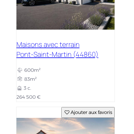
Maisons avec terrain
Pont-Saint-Martin (44860)
600m²
83m²
3 c.
264 500 €
Ajouter aux favoris