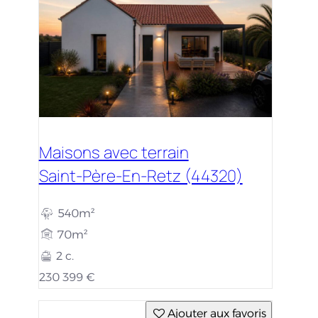
Maisons avec terrain
Saint-Père-En-Retz (44320)
540m²
70m²
2 c.
230 399 €
Ajouter aux favoris