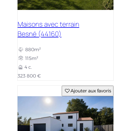
Maisons avec terrain
Besné (44160)
880m²
115m²
4 c.
323 800 €
Ajouter aux favoris