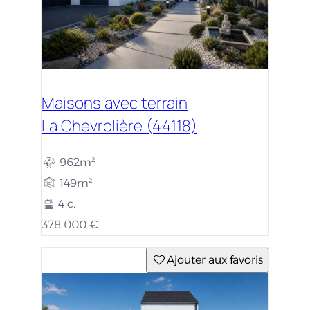
Maisons avec terrain
La Chevrolière (44118)
962m²
149m²
4 c.
378 000 €
Ajouter aux favoris