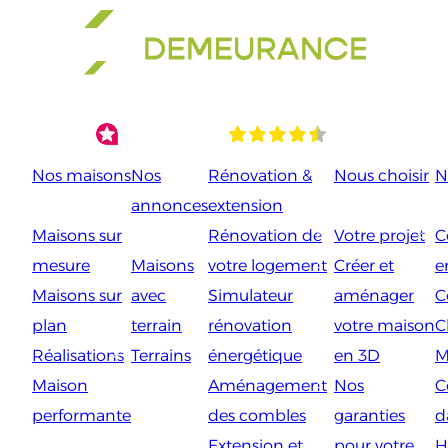
Aller
au
contenu
Nos maisons
Nos
Rénovation &
Nous choisir
N
annonces
extension
Maisons sur
Rénovation de
Votre projet
C
mesure
Maisons
votre logement
Créer et
e
Maisons sur
avec
Simulateur
aménager
C
plan
terrain
rénovation
votre maison
C
Réalisations
Terrains
énergétique
en 3D
M
Maison
Aménagement
Nos
C
performante
des combles
garanties
d
Extension et
pour votre
H