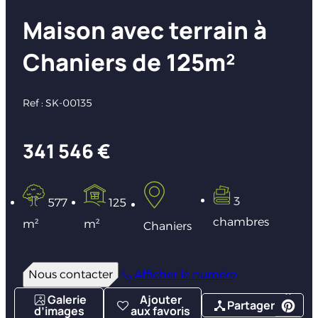
Maison avec terrain à
Chaniers de 125m²
Ref : SK-00135
341 546 €
3
577
125
chambres
m²
m²
Chaniers
Nous contacter
Afficher le numéro
Galerie
Ajouter
Partager
d’images
aux favoris