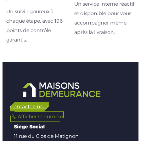
Un service interne réactif
Un suivi rigoureux à
et disponible pour vous
chaque étape, avec 196
accompagner même
points de contrôle
après la livraison.
garantis.
Contactez-nous
Afficher le numéro
Siège Social
11 rue du Clos de Matignon