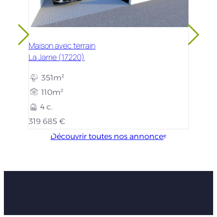
Maison avec terrain
La Jarrie (17220)
351m²
110m²
4 c.
319 685 €
Découvrir toutes nos annonces
Les avis de nos clients