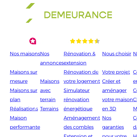
Aller
au
contenu
Nos maisons
Nos
Rénovation &
Nous choisir
N
annonces
extension
Maisons sur
Rénovation de
Votre projet
C
mesure
Maisons
votre logement
Créer et
e
Maisons sur
avec
Simulateur
aménager
C
plan
terrain
rénovation
votre maison
C
Réalisations
Terrains
énergétique
en 3D
M
Maison
Aménagement
Nos
C
performante
des combles
garanties
d
Extension et
pour votre
H