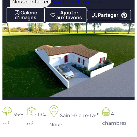
Nous contacter
Afficher le numéro
Galerie
Ajouter
Partager
d’images
aux favoris
4
354
110
Saint-Pierre-La-
chambres
m²
m²
Noue